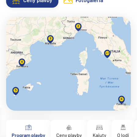
Ceny plavby
Fotogaléria
Program plavby
Ceny plavby
Kajuty
O lodi