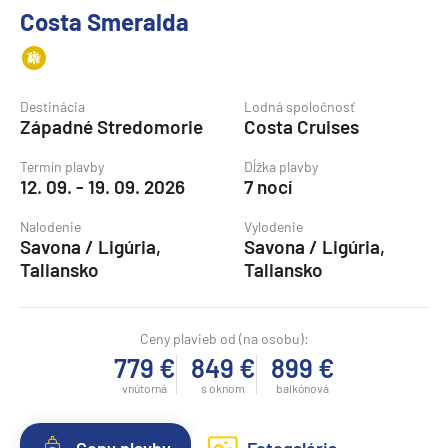
Costa Smeralda
Destinácia
Lodná spoločnosť
Západné Stredomorie
Costa Cruises
Termín plavby
Dĺžka plavby
12. 09. - 19. 09. 2026
7 nocí
Nalodenie
Vylodenie
Savona / Ligúria,
Savona / Ligúria,
Taliansko
Taliansko
Ceny plavieb od (na osobu):
779 €
849 €
899 €
vnútorná
s oknom
balkónová