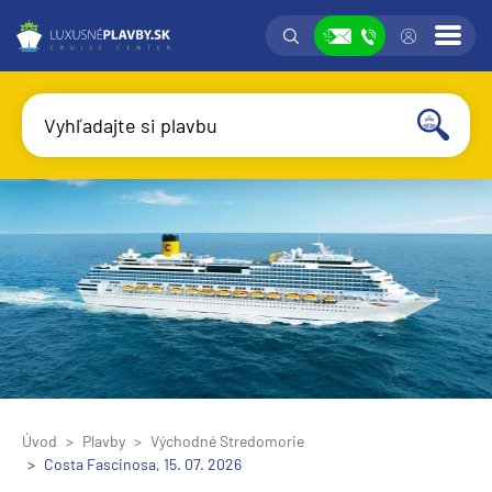
Vyhľadávanie
Prih
Zobraziť
Vyhľadajte si plavbu
Vyhľadať
Úvod
Plavby
Východné Stredomorie
Costa Fascinosa, 15. 07. 2026