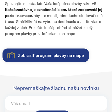
Spoznajte miesta, kde Vaša loď počas plavby zakotví!
Každá zastávka je označená číslom, ktoré zodpovedá jej
pozícii na mape
, aby ste mohli jednoducho sledovať celú
trasu. Stačí kliknúť na vybranú destináciu a zistíte viac o
každej z nich. Pre ešte lepší prehľad si môžete celý
program plavby prezrieť priamo na mape.
Zobraziť program plavby na mape
Kajuty
O
Fotogaléria
Hodnotenie
lodi
Každá
Vitajte
Spokojnosť
loď
vo
zákazníkov
Lodná
ponúka
fotogalérii
na
Nepremeškajte žiadnu našu novinku
spoločnosť:
niekoľko
lode
prvom
Costa
kategórií
Costa
mieste.
Crociere
kajút
Fascinosa
Sme
.
Loď
–
Objavte
radi