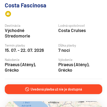
Costa Fascinosa
Destinácia
Lodná spoločnosť
Východné
Costa Cruises
Stredomorie
Termín plavby
Dĺžka plavby
15. 07. - 22. 07. 2026
7 nocí
Nalodenie
Vylodenie
Piraeus (Atény),
Piraeus (Atény),
Grécko
Grécko
Uvedená plavba už nie je dostupná