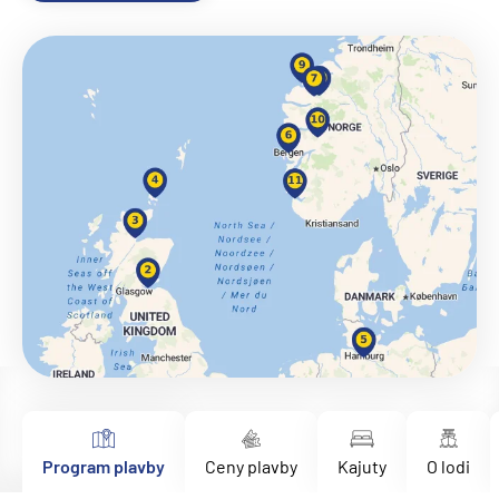
Program plavby
Ceny plavby
Kajuty
O lodi