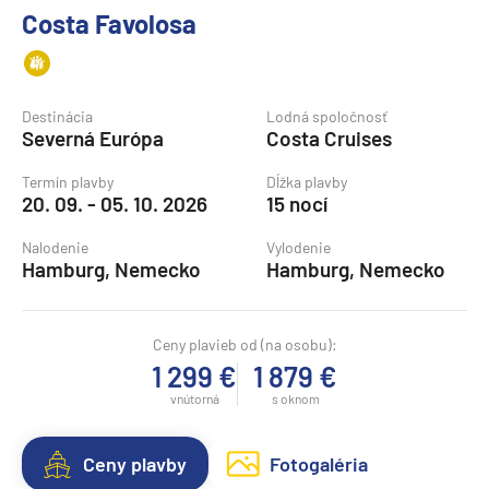
Costa Favolosa
Destinácia
Lodná spoločnosť
Severná Európa
Costa Cruises
Termín plavby
Dĺžka plavby
20. 09. - 05. 10. 2026
15 nocí
Nalodenie
Vylodenie
Hamburg, Nemecko
Hamburg, Nemecko
Ceny plavieb od (na osobu):
1 299 €
1 879 €
vnútorná
s oknom
Ceny plavby
Fotogaléria