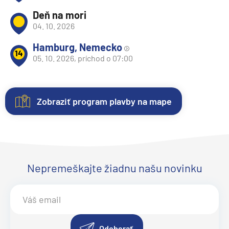
Deň na mori
04. 10. 2026
Hamburg, Nemecko
14
05. 10. 2026, príchod o 07:00
Zobraziť program plavby na mape
Nezáväzná
Kajuty
O
Fotogaléria
Hodnotenie
rezervácia
lodi
Každá
Vitajte
Spokojnosť
plavby
loď
vo
zákazníkov
Lodná
Uvedené
ponúka
fotogalérii
na
Nepremeškajte žiadnu našu novinku
spoločnosť:
ceny
niekoľko
lode
prvom
Costa
sú
kategórií
Costa
mieste.
Crociere
aktualizované
kajút
Favolosa
Sme
.
Loď
automaticky.
–
Objavte
radi
Costa
Zmeny
od
eleganciu
z
Odoberať