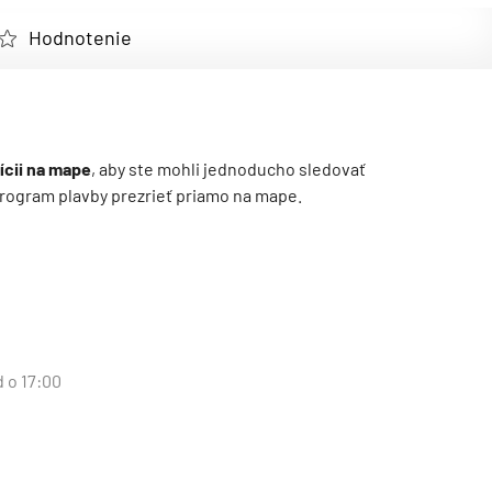
Hodnotenie
ícii na mape
, aby ste mohli jednoducho sledovať
ý program plavby prezrieť priamo na mape.
d o 17:00