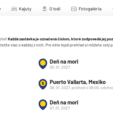
deira
y
Kajuty
O lodi
Fotogaléria
ka
otví!
Každá zastávka je označená číslom, ktoré zodpovedá jej poz
 zistíte viac o každej z nich. Pre ešte lepší prehľad si môžete cel
rika
Deň na mori
05. 01. 2027
Puerto Vallarta, Mexiko
5
06. 01. 2027, príchod o 08:00, odcho
o
Deň na mori
07. 01. 2027