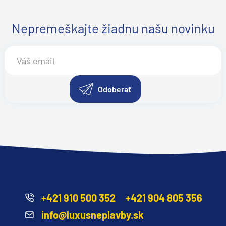
Nepremeškajte žiadnu našu novinku
Odoberať
+421 910 500 352
+421 904 805 356
info@luxusneplavby.sk
segment