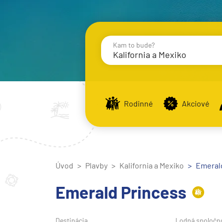
Kam to bude?
Kalifornia a Mexiko
Destinácie
Príst
Rodinné
Akciové
Stredomorie
Stredomorie
Úvod
Plavby
Kalifornia a Mexiko
Stredomorie a Portug
Emerald
Východné Stredomori
Emerald Princess
Západné Stredomorie
Severná Európa
Destinácia
Lodná spoločn