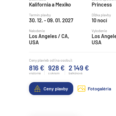
Kalifornia a Mexiko
Princess
Grónsko
Island
Termín plavby
Dĺžka plavby
30. 12. - 09. 01. 2027
10 nocí
Nórske fjordy
Nalodenie
Vylodenie
Nórske fjordy a Pobalt
Los Angeles / CA,
Los Angele
Pobaltie
USA
USA
Severná Európa
Severozápadná Európa
Ceny plavieb od (na osobu):
816 €
928 €
2 149 €
Britské ostrovy a Írsko
vnútorná
s oknom
balkónová
Pobrežie Európy
Severozápadná Európ
Ceny plavby
Fotogaléria
Kanárske ostrovy, Madei
Azorské ostrovy
Kanárske ostrovy