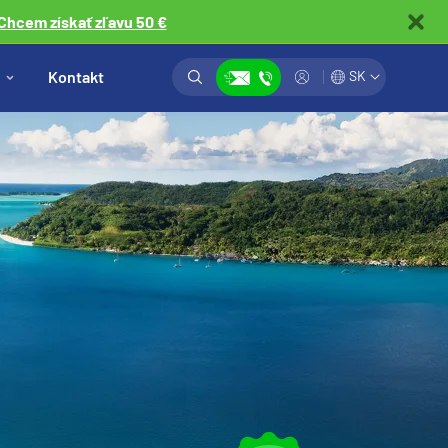
Chcem získať zľavu 50 €
Vyhľadávanie
Prihlásiť
Kontakt
SK
Zobraziť kontakty