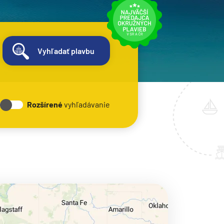
Vyhľadať plavbu
Rozšírené
vyhľadávanie