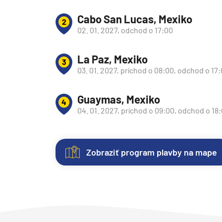
Južná Amerika
Cabo San Lucas, Mexiko
2
Južná Amerika
02. 01. 2027, odchod o 17:00
Arabský polostrov
Červené more
La Paz, Mexiko
3
03. 01. 2027, príchod o 08:00, odchod o 17
Emiráty a Perzský záliv
Ázia
Guaymas, Mexiko
4
Ázia
04. 01. 2027, príchod o 09:00, odchod o 18
India
Japonsko
Zobraziť program plavby na mape
Juhovýchodná Ázia
Nezáväzná
Kajuty
O
Fotogaléria
Hodnotenie
Austrália a Nový Zéland
rezervácia
lodi
Austrália a Nový Zélan
Každá
Vitajte
Spokojnosť
plavby
loď
vo
zákazníkov
Afrika a Indický oceán
ponúka
fotogalérii
na
Plavebná
Uvedené