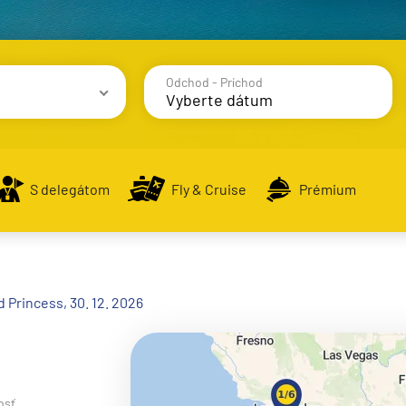
Odchod - Príchod
avy
S delegátom
Fly & Cruise
Prémium
alsko
 Princess, 30. 12. 2026
e
osť