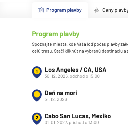
Kanárske ostrovy a Ma
Program plavby
Ceny plavb
Karibik a Stredná Ameri
Bahamy
Program plavby
Bermudy
Južný Karibik
Spoznajte miesta, kde Vaša loď počas plavby zak
celú trasu. Stačí kliknúť na vybranú destináciu a
Kalifornia a Mexiko
Karibik a Stredná Ame
Los Angeles / CA, USA
1
Východný Karibik
30. 12. 2026, odchod o 15:00
Západný Karibik
Deň na mori
Severná Amerika
31. 12. 2026
Aljaška
Kanada a Nové Anglick
Cabo San Lucas, Mexiko
2
Západné pobrežie USA
01. 01. 2027, príchod o 13:00