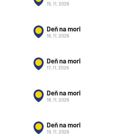
Afrika
15. 11. 2026
Indický oceán
Seychely a Maurícius
Deň na mori
Havaj a Južný Pacifik
16. 11. 2026
Havajské ostrovy
Tahiti a Južný Pacifik
Deň na mori
Repozičné plavby
17. 11. 2026
Repozičné plavby
Transatlantické plavby
Deň na mori
⇆ Panamský kanál
18. 11. 2026
⇆ Pobrežie Európy
⇆ Suezský prieplav
Plavby okolo sveta
Deň na mori
19. 11. 2026
Plavba okolo sveta - 