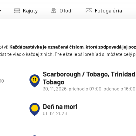
deira
y
Kajuty
O lodi
Fotogaléria
ka
otví!
Každá zastávka je označená číslom, ktoré zodpovedá jej poz
 zistíte viac o každej z nich. Pre ešte lepší prehľad si môžete cel
rika
Scarborough / Tobago, Trinidad
11
00
Tobago
30. 11. 2026, príchod o 07:00, odchod o 16:00
Deň na mori
01. 12. 2026
o