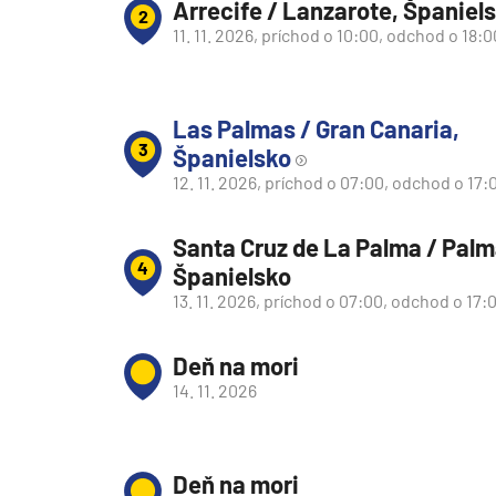
Arrecife / Lanzarote, Španiel
Južná Amerika
2
11. 11. 2026, príchod o 10:00, odchod o 18:0
Južná Amerika
Arabský polostrov
Červené more
Las Palmas / Gran Canaria,
3
Španielsko
Emiráty a Perzský záliv
12. 11. 2026, príchod o 07:00, odchod o 17:
Ázia
Ázia
Santa Cruz de La Palma / Palm
4
Španielsko
India
13. 11. 2026, príchod o 07:00, odchod o 17:
Japonsko
Juhovýchodná Ázia
Deň na mori
Austrália a Nový Zéland
14. 11. 2026
Austrália a Nový Zélan
Afrika a Indický oceán
Deň na mori