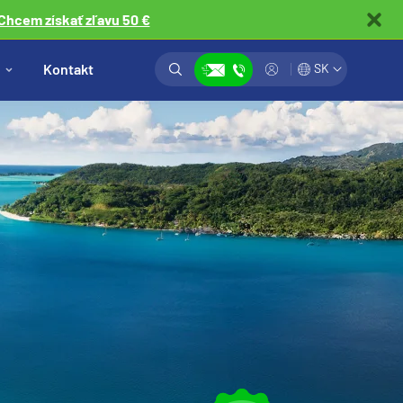
Chcem získať zľavu 50 €
Vyhľadávanie
Prihlásiť
Kontakt
SK
Zobraziť kontakty