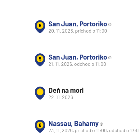
Plavby okolo sveta
Expedičné plavby
San Juan, Portoriko
5
20. 11. 2026, príchod o 11:00
Antarktída
Arktída
Expedičné plavby
San Juan, Portoriko
5
Galapágy
21. 11. 2026, odchod o 11:00
Potvrdiť
zrušiť výber
Deň na mori
22. 11. 2026
Nassau, Bahamy
6
23. 11. 2026, príchod o 11:00, odchod o 17: