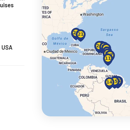
uises
ie
, USA
a
ra a Maroko