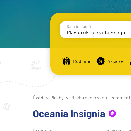
Kam to bude?
Plavba okolo sveta - segme
Destinácie
Príst
Rodinné
Akciové
Stredomorie
Stredomorie
Úvod
Plavby
Plavba okolo sveta - segment
Stredomorie a Portug
Východné Stredomori
Oceania Insignia
Západné Stredomorie
Severná Európa
Destinácia
Lodná spoločn