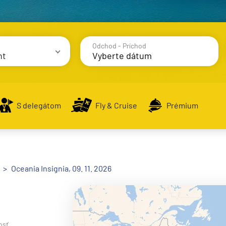
Odchod - Príchod
nt
avy
S delegátom
Fly & Cruise
Prémium
alsko
Oceania Insignia, 09. 11. 2026
e
osť