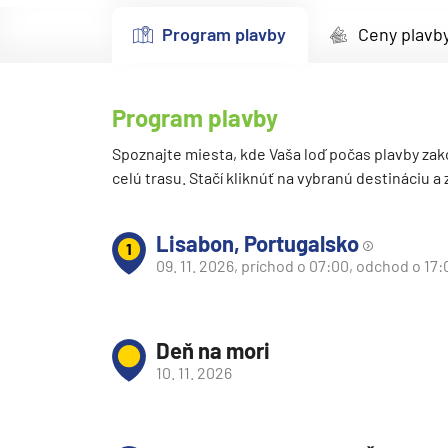
Kanárske ostrovy a Ma
Program plavby
Ceny plavb
Karibik a Stredná Ameri
Bahamy
Program plavby
Bermudy
Južný Karibik
Spoznajte miesta, kde Vaša loď počas plavby zak
celú trasu. Stačí kliknúť na vybranú destináciu a
Kalifornia a Mexiko
Karibik a Stredná Ame
Lisabon, Portugalsko
1
Východný Karibik
09. 11. 2026, príchod o 07:00, odchod o 17:
Západný Karibik
Severná Amerika
Deň na mori
Aljaška
10. 11. 2026
Kanada a Nové Anglick
Západné pobrežie USA