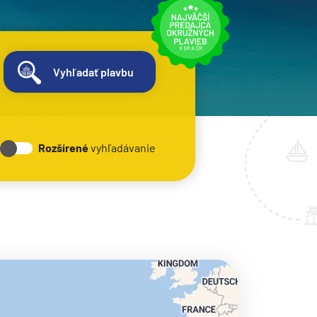
Vyhľadať plavbu
Rozšírené
vyhľadávanie