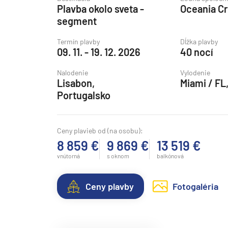
Plavba okolo sveta -
Oceania Cr
Grónsko
segment
Island
Termín plavby
Dĺžka plavby
Nórske fjordy
09. 11. - 19. 12. 2026
40 nocí
Nórske fjordy a Pobalt
Nalodenie
Vylodenie
Pobaltie
Lisabon,
Miami / FL
Portugalsko
Severná Európa
Severozápadná Európa
Ceny plavieb od (na osobu):
Britské ostrovy a Írsko
8 859 €
9 869 €
13 519 €
Pobrežie Európy
vnútorná
s oknom
balkónová
Severozápadná Európ
Kanárske ostrovy, Madei
Ceny plavby
Fotogaléria
Azorské ostrovy
Kanárske ostrovy