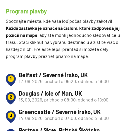
Program plavby
Spoznajte miesta, kde Vaša loď počas plavby zakotví!
Každá zastávka je označená číslom, ktoré zodpovedá jej
pozícii na mape
, aby ste mohli jednoducho sledovať celú
trasu. Stačí kliknúť na vybranú destináciu a zistíte viac o
každej z nich. Pre ešte lepší prehľad si môžete celý
program plavby prezrieť priamo na mape.
Belfast / Severné Írsko, UK
1
12. 08. 2026, príchod o 06:20, odchod o 19:00
Douglas / Isle of Man, UK
2
13. 08. 2026, príchod o 08:00, odchod o 18:00
Greencastle / Severné Írsko, UK
3
14. 08. 2026, príchod o 07:00, odchod o 19:00
Portree / Skye, Britské Škótsko