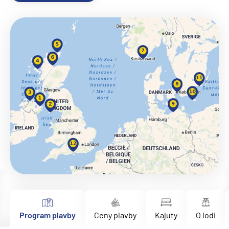
Program plavby
Ceny plavby
Kajuty
O lodi