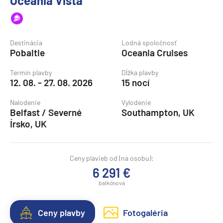
Oceania Vista
Destinácia
Lodná spoločnosť
Pobaltie
Oceania Cruises
Termín plavby
Dĺžka plavby
12. 08. - 27. 08. 2026
15 nocí
Nalodenie
Vylodenie
Belfast / Severné
Southampton, UK
Írsko, UK
Ceny plavieb od (na osobu):
6 291 €
balkónová
Ceny plavby
Fotogaléria