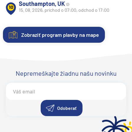
Southampton, UK
10
15. 08. 2026, príchod o 07:00, odchod o 17:00
Zobraziť program plavby na mape
Kajuty
O
Fotogaléria
lodi
Každá
Vitajte
loď
vo
Lodná
ponúka
fotogalérii
Nepremeškajte žiadnu našu novinku
spoločnosť
:
niekoľko
lode
Oceania
kategórií
Oceania
Cruises
kajút
Insignia
.
Inaugurace
:
–
Objavte
v
od
eleganciu
Odoberať
roku
vnútorných
a
1998
kajút,
luxus
ako
cez
tejto