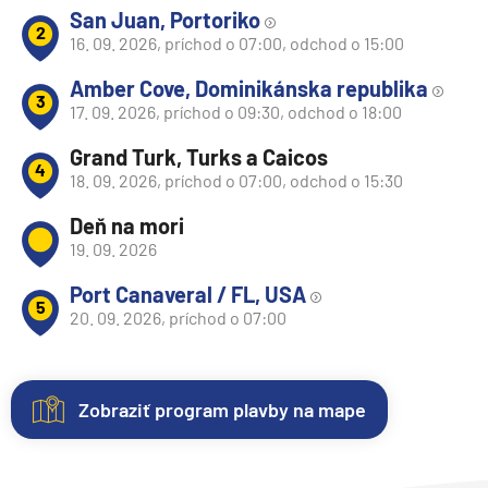
San Juan, Portoriko
2
16. 09. 2026, príchod o 07:00, odchod o 15:00
Amber Cove, Dominikánska republika
3
17. 09. 2026, príchod o 09:30, odchod o 18:00
Grand Turk, Turks a Caicos
4
18. 09. 2026, príchod o 07:00, odchod o 15:30
Deň na mori
19. 09. 2026
Port Canaveral / FL, USA
5
20. 09. 2026, príchod o 07:00
Zobraziť program plavby na mape
Nezáväzná
Kajuty
O
Fotogaléria
Hodnotenie
rezervácia
lodi