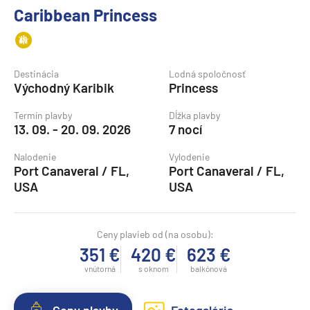
Caribbean Princess
Destinácia
Lodná spoločnosť
Východný Karibik
Princess
Termín plavby
Dĺžka plavby
13. 09. - 20. 09. 2026
7 nocí
Nalodenie
Vylodenie
Port Canaveral / FL,
Port Canaveral / FL,
USA
USA
Ceny plavieb od (na osobu):
351 €
420 €
623 €
vnútorná
s oknom
balkónová