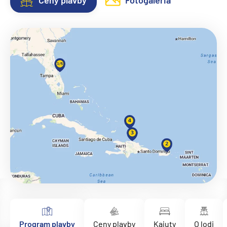
Ceny plavby
Fotogaléria
Program plavby
Ceny plavby
Kajuty
O lodi