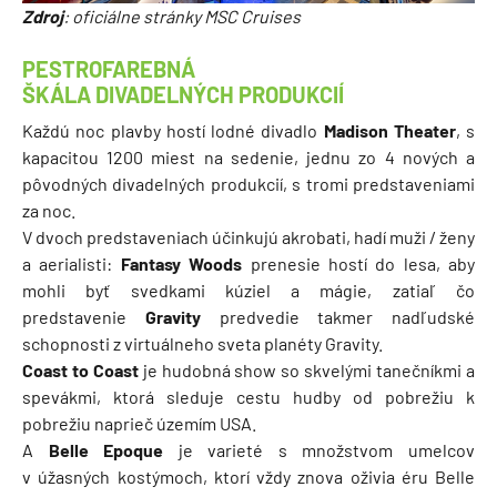
Zdroj
: oficiálne stránky MSC Cruises
PESTROFAREBNÁ
ŠKÁLA DIVADELNÝCH PRODUKCIÍ
Každú noc plavby hostí lodné divadlo
Madison Theater
, s
kapacitou 1200 miest na sedenie, jednu zo 4 nových a
pôvodných divadelných produkcií, s tromi predstaveniami
za noc.
V dvoch predstaveniach účinkujú akrobati, hadí muži / ženy
a aerialisti:
Fantasy Woods
prenesie hostí do lesa, aby
mohli byť svedkami kúziel a mágie, zatiaľ čo
predstavenie
Gravity
predvedie takmer nadľudské
schopnosti z virtuálneho sveta planéty Gravity.
Coast to Coast
je hudobná show so skvelými tanečníkmi a
spevákmi, ktorá sleduje cestu hudby od pobrežiu k
pobrežiu naprieč územím USA.
A
Belle Epoque
je varieté s množstvom umelcov
v úžasných kostýmoch, ktorí vždy znova oživia éru Belle