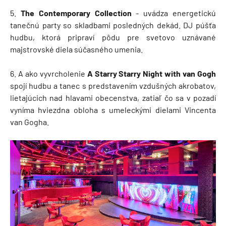
5.
The Contemporary Collection
- uvádza energetickú
tanečnú party so skladbami posledných dekád. DJ púšťa
hudbu, ktorá pripraví pôdu pre svetovo uznávané
majstrovské diela súčasného umenia.
6. A ako vyvrcholenie
A Starry Starry Night with van Gogh
spojí hudbu a tanec s predstavením vzdušných akrobatov,
lietajúcich nad hlavami obecenstva, zatiaľ čo sa v pozadí
vyníma hviezdna obloha s umeleckými dielami Vincenta
van Gogha.