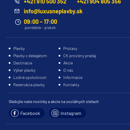
+421 910 500 352
+421 904 805 356
info@luxusneplavby.sk
09:00 – 17:00
pondelok - piatok
Plavby
Prístavy
Plavby s delegátom
CK provízny predaj
Destinácie
Akcie
Výber plavby
O nás
Lodné spoločnosti
Informácie
Rezervácia plavby
Kontakty
Sledujte naše novinky a akcie na sociálnych sieťach
Facebook
Instagram