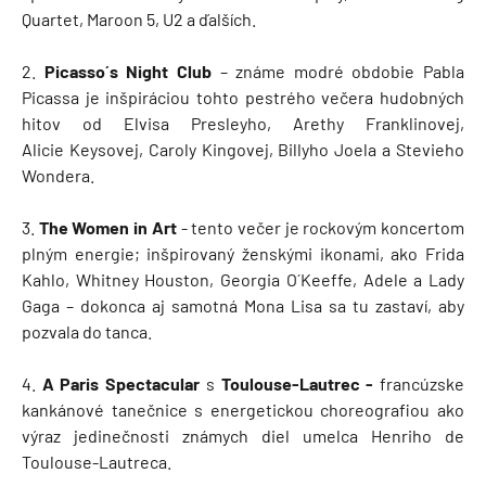
Quartet, Maroon 5, U2 a ďalších.
2.
Picasso´s Night Club
– známe modré obdobie Pabla
Picassa je inšpiráciou tohto pestrého večera hudobných
hitov od Elvisa Presleyho, Arethy Franklinovej,
Alicie Keysovej, Caroly Kingovej, Billyho Joela a Stevieho
Wondera.
3.
The Women in Art
- tento večer je rockovým koncertom
plným energie; inšpirovaný ženskými ikonami, ako Frida
Kahlo, Whitney Houston, Georgia O´Keeffe, Adele a Lady
Gaga – dokonca aj samotná Mona Lisa sa tu zastaví, aby
pozvala do tanca.
4.
A Paris Spectacular
s
Toulouse-Lautrec -
francúzske
kankánové tanečnice s energetickou choreografiou ako
výraz jedinečnosti známych diel umelca Henriho de
Toulouse-Lautreca.