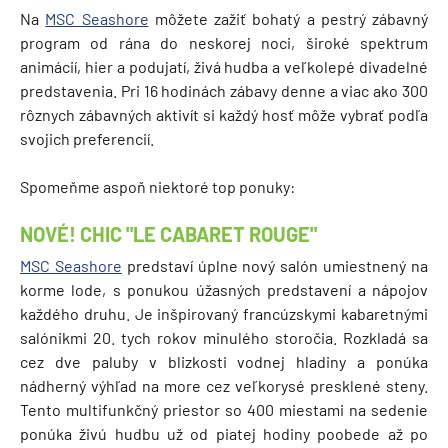
Na
MSC Seashore
môžete zažiť bohatý a pestrý zábavný
program od rána do neskorej noci, široké spektrum
animácií, hier a podujatí, živá hudba a veľkolepé divadelné
predstavenia. Pri 16 hodinách zábavy denne a viac ako 300
rôznych zábavných aktivít si každý hosť môže vybrať podľa
svojich preferencií.
Spomeňme aspoň niektoré top ponuky:
NOVÉ!
CHIC "LE CABARET ROUGE"
MSC Seashore
predstaví úplne nový salón umiestnený na
korme lode, s ponukou úžasných predstavení a nápojov
každého druhu. Je inšpirovaný francúzskymi kabaretnými
salónikmi 20. tych rokov minulého storočia. Rozkladá sa
cez dve paluby v blizkosti vodnej hladiny a ponúka
nádherný výhľad na more cez veľkorysé presklené steny.
Tento multifunkčný priestor so 400 miestami na sedenie
ponúka živú hudbu už od piatej hodiny poobede až po