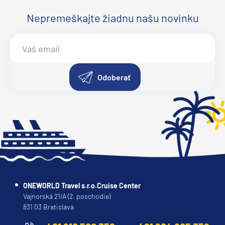
Nepremeškajte žiadnu našu novinku
Odoberať
ONEWORLD Travel s.r.o.Cruise Center
Vajnorská 21/A (2. poschodie)
831 03 Bratislava