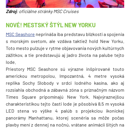
Zdroj
: oficiálne stránky MSC Cruises
NOVÉ!
MESTSKÝ ŠTÝL NEW YORKU
MSC Seashore
neprináša iba predstavu blízkosti a spojenia
s morským svetom, ale vzdáva taktiež hold New Yorku.
Toto mesto pulzuje v rytme objavovania nových kultúrnych
zážitkov, a tie predstavujú aj jadro života na palube tejto
lode.
Priestory MSC Seashore sú výrazne inšpirované touto
americkou metropolou. Impozantná, 4 metre vysoká
replika Sochy Slobody v srdci lodného kasína, ako aj
rozsiahla obchodná a zábavná zóna s príznačným názvom
Times Square pripomínajú New York. Najvýraznejšou
charakteristikou tejto časti lode je pôsobivá 8,5 m vysoká
LED stena vo výške 4 palúb s projekciou ikonickej
panorámy Manhattanu, ktorej scenéria sa môže počas
plavby mení z dennej na nočnú, vrátane animácií šitých na