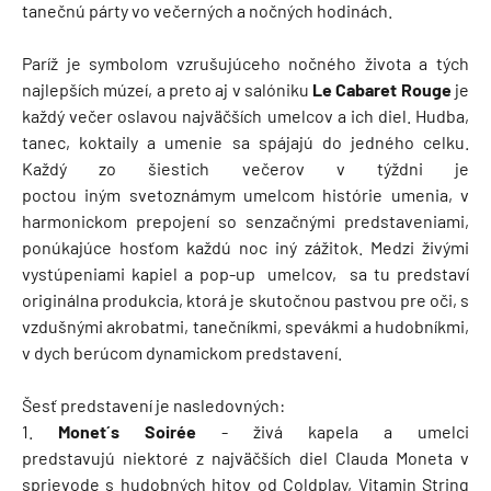
tanečnú párty vo večerných a nočných hodinách.
Paríž je symbolom vzrušujúceho nočného života a tých
najlepších múzeí, a preto aj v salóniku
Le Cabaret Rouge
je
každý večer oslavou najväčších umelcov a ich diel. Hudba,
tanec, koktaily a umenie sa spájajú do jedného celku.
Každý zo šiestich večerov v týždni je
poctou iným svetoznámym umelcom histórie umenia, v
harmonickom prepojení so senzačnými predstaveniami,
ponúkajúce hosťom každú noc iný zážitok. Medzi živými
vystúpeniami kapiel a pop-up umelcov, sa tu predstaví
originálna produkcia, ktorá je skutočnou pastvou pre oči, s
vzdušnými akrobatmi, tanečníkmi, spevákmi a hudobníkmi,
v dych berúcom dynamickom predstavení.
Šesť predstavení je nasledovných:
1.
Monet´s Soirée
- živá kapela a umelci
predstavujú niektoré z najväčších diel Clauda Moneta v
sprievode s hudobných hitov od Coldplay, Vitamin String