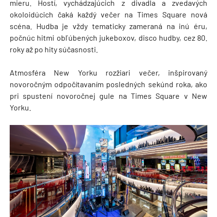
mieru. Hostí, vychádzajúcich z divadla a zvedavých
okoloidúcich čaká každý večer na Times Square nová
scéna. Hudba je vždy tematicky zameraná na inú éru,
počnúc hitmi obľúbených jukeboxov, disco hudby, cez 80.
roky až po hity súčasnosti.
Atmosféra New Yorku rozžiari večer, inšpirovaný
novoročným odpočítavaním posledných sekúnd roka, ako
pri spustení novoročnej gule na Times Square v New
Yorku.