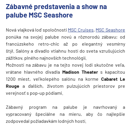
Zábavné predstavenia a show na
palube MSC Seashore
Nová vlajková loď spoločnosti
MSC Cruises
,
MSC Seashore
ponúka na svojej palube novú a rôznorodú zábavu; od
francúzskeho retro-chic až po elegantný vesmírny
štýl. Salóny a divadlo vtiahnu hostí do sveta vzrušujúcich
zážitkov, plného najnovších technológií.
Možností na zábavu je na tejto novej lodi skutočne veľa,
vrátane hlavného divadla
Madison Theater
s kapacitou
1200 miest, veľkolepého salónu na korme
Cabaret Le
Rouge
a ďalších, životom pulzujúcich priestorov pre
verejnosť s pop-up pódiami.
Zábavný program na palube je navrhovaný a
vypracovaný špeciálne na mieru, aby čo najlepšie
zodpovedal požiadavkám lodných hostí.