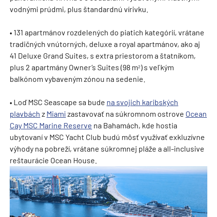
vodnými prúdmi, plus štandardnú vírivku.
• 131 apartmánov rozdelených do piatich kategórií, vrátane
tradičných vnútorných, deluxe a royal apartmánov, ako aj
41 Deluxe Grand Suites, s extra priestorom a štatníkom,
plus 2 apartmány Owner’s Suites (98 m
) s veľkým
²
balkónom vybaveným zónou na sedenie.
• Loď MSC Seascape sa bude
na svojich karibských
plavbách
z
Miami
zastavovať na súkromnom ostrove
Ocean
Cay MSC Marine Reserve
na Bahamách, kde hostia
ubytovaní v MSC Yacht Club budú môsť využívať exkluzívne
výhody na pobreží, vrátane súkromnej pláže a all-inclusive
reštaurácie Ocean House.