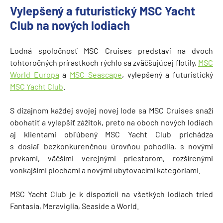
Vylepšený a futuristický MSC Yacht
Club na nových lodiach
Lodná spoločnosť MSC Cruises predstaví na dvoch
tohtoročných prírastkoch rýchlo sa zväčšujúcej flotily,
MSC
World Europa
a
MSC Seascape
, vylepšený a futuristický
MSC Yacht Club
.
S dizajnom každej svojej novej lode sa MSC Cruises snaží
obohatiť a vylepšiť zážitok, preto na oboch nových lodiach
aj klientami obľúbený MSC Yacht Club prichádza
s dosiaľ bezkonkurenčnou úrovňou pohodlia, s novými
prvkami, väčšími verejnými priestorom, rozšírenými
vonkajšími plochami a novými ubytovacími kategóriami.
MSC Yacht Club je k dispozícii na všetkých lodiach tried
Fantasia, Meraviglia, Seaside a World.