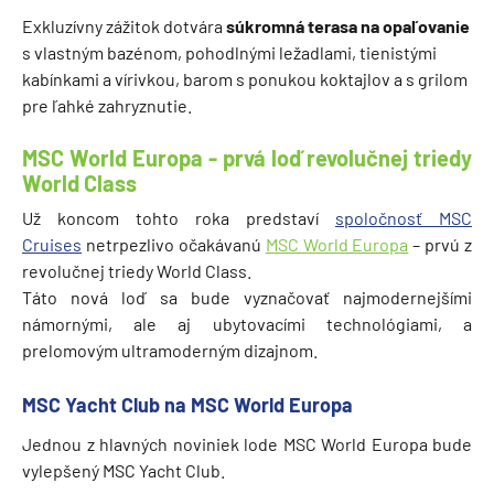
Exkluzívny zážitok dotvára
súkromná terasa na opaľovanie
s vlastným bazénom, pohodlnými ležadlami, tienistými
kabínkami a vírivkou, barom s ponukou koktajlov a s grilom
pre ľahké zahryznutie.
MSC World Europa - prvá loď revolučnej triedy
World Class
Už koncom tohto roka predstaví
spoločnosť MSC
Cruises
netrpezlivo očakávanú
MSC World Europa
– prvú z
revolučnej triedy World Class.
Táto nová loď sa bude vyznačovať najmodernejšími
námornými, ale aj ubytovacími technológiami, a
prelomovým ultramoderným dizajnom.
MSC Yacht Club na MSC World Europa
Jednou z hlavných noviniek lode MSC World Europa bude
vylepšený MSC Yacht Club.