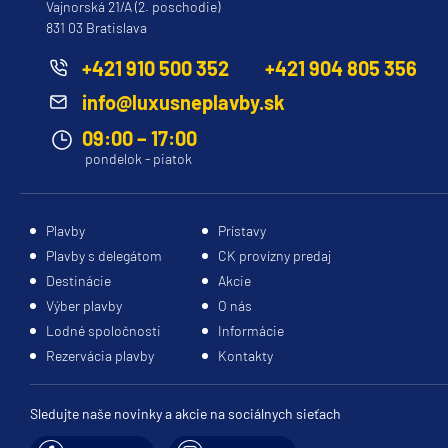
Vajnorská 21/A (2. poschodie)
831 03 Bratislava
+421 910 500 352
+421 904 805 356
info@luxusneplavby.sk
09:00 – 17:00
pondelok - piatok
Plavby
Prístavy
Plavby s delegátom
CK provízny predaj
Destinácie
Akcie
Výber plavby
O nás
Lodné spoločnosti
Informácie
Rezervácia plavby
Kontakty
Sledujte naše novinky a akcie na sociálnych sieťach