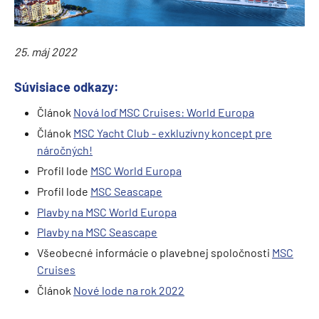
25. máj 2022
Súvisiace odkazy:
Článok
Nová loď MSC Cruises: World Europa
Článok
MSC Yacht Club - exkluzívny koncept pre
náročných!
Profil lode
MSC World Europa
Profil lode
MSC Seascape
Plavby na MSC World Europa
Plavby na MSC Seascape
Všeobecné informácie o plavebnej spoločnosti
MSC
Cruises
Článok
Nové lode na rok 2022