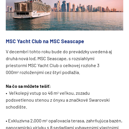
MSC Yacht Club na MSC Seascape
V decembri tohto roku bude do prevádzky uvedená aj
druhá nová loď, MSC Seascape, s rozsiahlymi
priestormi MSC Yacht Club o celkovej rozlohe 3
000m
rozloženými cez štyri podlažia.
²
Na čo sa môžete tešiť:
• Veľkolepý vstup so 46 m
veľkou, zozadu
²
podsvetlenou stenou z ónyxu a značkové Swarovski
schodište.
• Exkluzívna 2,000 m
opaľovacia terasa, zahrňujúca bazén,
²
panoramickú vírivku s 8 sedadlami vybavenými vlastnými