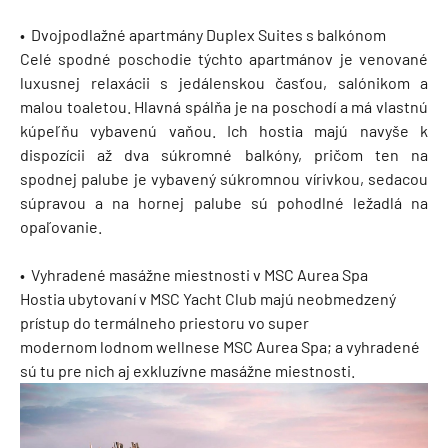
• Dvojpodlažné apartmány Duplex Suites s balkónom
Celé spodné poschodie týchto apartmánov je venované
luxusnej relaxácii s jedálenskou časťou, salónikom a
malou toaletou. Hlavná spálňa je na poschodí a má vlastnú
kúpeľňu vybavenú vaňou. Ich hostia majú navyše k
dispozícii až dva súkromné balkóny, pričom ten na
spodnej palube je vybavený súkromnou vírivkou, sedacou
súpravou a na hornej palube sú pohodlné ležadlá na
opaľovanie.
• Vyhradené masážne miestnosti v MSC Aurea Spa
Hostia ubytovaní v MSC Yacht Club majú neobmedzený
prístup do termálneho priestoru vo super
modernom lodnom wellnese MSC Aurea Spa; a vyhradené
sú tu pre nich aj exkluzívne masážne miestnosti.