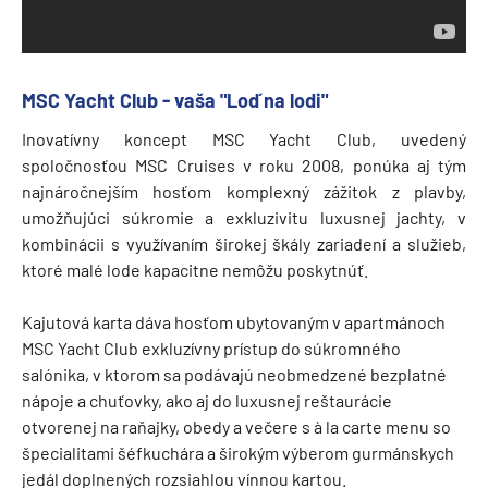
MSC Yacht Club - vaša "Loď na lodi"
Inovatívny koncept MSC Yacht Club, uvedený
spoločnosťou MSC Cruises v roku 2008, ponúka aj tým
najnáročnejším hosťom komplexný zážitok z plavby,
umožňujúci súkromie a exkluzivitu luxusnej jachty, v
kombinácii s využívaním širokej škály zariadení a služieb,
ktoré malé lode kapacitne nemôžu poskytnúť.
Kajutová karta dáva hosťom ubytovaným v apartmánoch
MSC Yacht Club exkluzívny prístup do súkromného
salónika, v ktorom sa podávajú neobmedzené bezplatné
nápoje a chuťovky, ako aj do luxusnej reštaurácie
otvorenej na raňajky, obedy a večere s à la carte menu so
špecialitami šéfkuchára a širokým výberom gurmánskych
jedál doplnených rozsiahlou vínnou kartou.