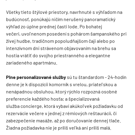
Všetky tieto štýlové priestory, navrhnuté s výhľadom na
budúcnosť, ponúkajú ničím nerušený panoramatický
výhľad zo úplne prednej časti lode. Po bohatej
večeri, uvoľnenom posedení s pohárom šampanského pri
živej hudbe, tradičnom popoludňajšom čaji alebo po
intenzívnom dni strávenom objavovaním na brehu sa
hostia vrátiť do svojho priestranného a elegantne
zariadeného apartmánu.
Plne personalizované služby
sú tu štandardom - 24-hodín
denne je k dispozícii komorník s vrelou, priateľskou a
nenápadnou obsluhou, ktorý rýchlo rozpozná osobné
preferencie každého hosťa; a špecializovaná
služba concierge, ktorá vybaví akúkoľvek požiadavku od
rezervácie večere v jednej z rémiových reštaurácií, či
zabezpečenie masáže, až po doručovanie dennej tlače.
Žiadna požiadavka nie je príliš veľká ani príliš malá.