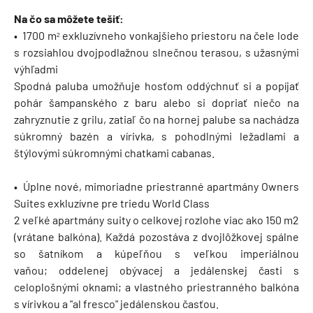
Na čo sa môžete tešiť:
• 1700 m
exkluzívneho vonkajšieho priestoru na čele lode
²
s rozsiahlou dvojpodlažnou slnečnou terasou, s užasnými
výhľadmi
Spodná paluba umožňuje hosťom oddýchnuť si a popíjať
pohár šampanského z baru alebo si dopriať niečo na
zahryznutie z grilu, zatiaľ čo na hornej palube sa nachádza
súkromný bazén a vírivka, s pohodlnými ležadlami a
štýlovými súkromnými ​​chatkami cabanas.
• Úplne nové, mimoriadne priestranné apartmány Owners
Suites exkluzívne pre triedu World Class
2 veľké apartmány suity o celkovej rozlohe viac ako 150 m2
(vrátane balkóna). Každá pozostáva z dvojlôžkovej spálne
so šatníkom a kúpeľňou s veľkou imperiálnou
vaňou; oddelenej obývacej a jedálenskej časti s
celoplošnými oknami; a vlastného priestranného balkóna
s vírivkou a "al fresco" jedálenskou časťou.