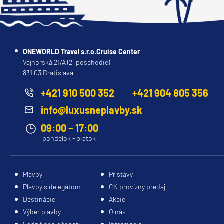
ONEWORLD Travel s.r.o.Cruise Center
Vajnorská 21/A (2. poschodie)
831 03 Bratislava
+421 910 500 352
+421 904 805 356
info@luxusneplavby.sk
09:00 – 17:00
pondelok - piatok
Plavby
Prístavy
Plavby s delegátom
CK provízny predaj
Destinácie
Akcie
Výber plavby
O nás