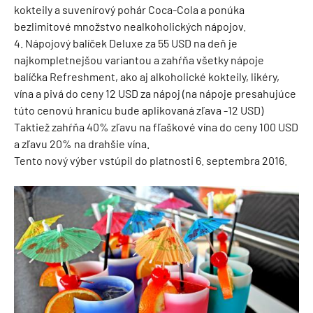
kokteily a suvenírový pohár Coca-Cola a ponúka
bezlimitové množstvo nealkoholických nápojov.
4. Nápojový balíček Deluxe za 55 USD na deň je
najkompletnejšou variantou a zahŕňa všetky nápoje
balíčka Refreshment, ako aj alkoholické kokteily, likéry,
vína a pivá do ceny 12 USD za nápoj (na nápoje presahujúce
túto cenovú hranicu bude aplikovaná zľava -12 USD)
Taktiež zahŕňa 40% zľavu na fľaškové vína do ceny 100 USD
a zľavu 20% na drahšie vína.
​Tento nový výber vstúpil do platnosti 6. septembra 2016.