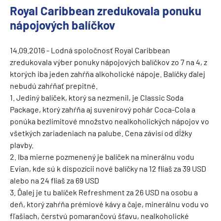
Royal Caribbean zredukovala ponuku
nápojových balíčkov
14.09.2016 - Lodná spoločnosť Royal Caribbean
zredukovala výber ponuky nápojových balíčkov zo 7 na 4, z
ktorých iba jeden zahŕňa alkoholické nápoje. Balíčky ďalej
nebudú zahŕňať prepitné.
1. Jediný balíček, ktorý sa nezmenil, je Classic Soda
Package, ktorý zahŕňa aj suvenírový pohár Coca-Cola a
ponúka bezlimitové množstvo nealkoholických nápojov vo
všetkých zariadeniach na palube. Cena závisí od dĺžky
plavby.
2. Iba mierne pozmenený je balíček na minerálnu vodu
Evian, kde sú k dispozícii nové balíčky na 12 fliaš za 39 USD
alebo na 24 fliaš za 69 USD
3. Ďalej je tu balíček Refreshment za 26 USD na osobu a
deň, ktorý zahŕňa prémiové kávy a čaje, minerálnu vodu vo
fľašiach, čerstvú pomarančovú šťavu, nealkoholické