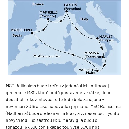
MSC Bellissima bude treťou z jedenástich lodí novej
generácie MSC, ktoré budú postavené v krátkej dobe
desiatich rokov. Stavba tejto lode bola zahájená v
novembri 2016 a, ako napovedá i jej meno, MSC Bellissima
(Nádherná) bude stelesnením krásy a vznešenosti týchto
nových lodí. So sestrou MSC Meraviglia budú s
tonážou 167.600 ton a kapacitou vyše 5.700 hosí