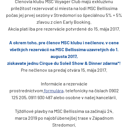
Členovia klubu MSC Voyager Club majú exkluzívnu
príležitosť rezervovať si miesta na lodi MSC Bellissima
počas jej prvej sezóny v Stredomorí so špeciálnou 5% + 5%
zľavou z cien Early Booking.
Akcia platí iba pre rezervácie potvrdené do 15. mája 2017.
A okrem toho, pre členov MSC klubu i nečlenov, v cene
všetkých rezervácií na MSC Bellissima uzavretých do 1.
augusta 2017,
získavate jednu Cirque du Soleil Show & Dinner zdarma*!
Pre nečlenov sa predaj otvára 15. mája 2017.
Informácie a rezervácie
prostredníctvom
formulára
, telefonicky na číslach 0902
125 205, 0911 930 487 alebo osobne v našej kancelárii.
Týždňové plavby na MSC Bellissima sa začínajú 24.
marca 2019 po najobľúbenejšej trase v Západnom
Stredomorí.