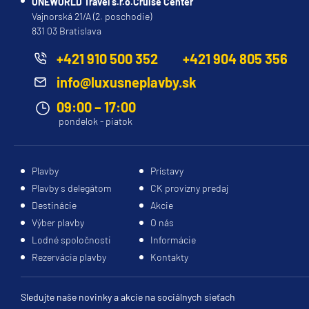
ONEWORLD Travel s.r.o.Cruise Center
Vajnorská 21/A (2. poschodie)
831 03 Bratislava
+421 910 500 352
+421 904 805 356
info@luxusneplavby.sk
09:00 – 17:00
pondelok - piatok
Plavby
Prístavy
Plavby s delegátom
CK provízny predaj
Destinácie
Akcie
Výber plavby
O nás
Lodné spoločnosti
Informácie
Rezervácia plavby
Kontakty
Sledujte naše novinky a akcie na sociálnych sieťach