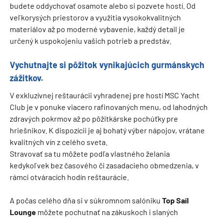
budete oddychovať osamote alebo si pozvete hostí. Od
veľkorysých priestorov a využitia vysokokvalitných
materiálov až po moderné vybavenie, každý detail je
určený k uspokojeniu vašich potrieb a predstáv.
Vychutnajte si pôžitok vynikajúcich gurmánskych
zážitkov.
V exkluzívnej reštaurácii vyhradenej pre hostí MSC Yacht
Club je v ponuke viacero rafinovaných menu, od lahodných
zdravých pokrmov až po pôžitkárske pochúťky pre
hriešnikov. K dispozícii je aj bohatý výber nápojov, vrátane
kvalitných vín z celého sveta.
Stravovať sa tu môžete podľa vlastného želania
kedykoľvek bez časového či zasadacieho obmedzenia, v
rámci otváracích hodín reštaurácie.
A počas celého dňa si v súkromnom salóniku
Top Sail
Lounge
môžete pochutnať na zákuskoch i slaných