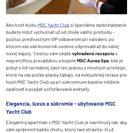
Ako hosť klubu
MSC Yacht Club
si špeciálne zaobchádzanie
budete môcť vychutnať už od chvíle vášho príchodu -
počnúc prednostným VIP odbavením pri nalodení, po
ktorom vás váš komorník osobne odprevadí až do vašej
novej kajuty. Cestou vám ukáže
vyhradenú recepciu
s
nepretržitou prevádzkou a kúpele
MSC Aurea Spa
, kde je
pobyt v ich termálnej časti len jednou z mnohých privilégií,
ktoré na vás počas plavby čakajú. na exkluzívnej terase pre
hostí MSC Yacht Club sa pri súkromnom bazéne môžete
opaľovať a popíjať sofistikované koktaily.
Elegancia, luxus a súkromie - ubytovanie MSC
Yacht Club
Elegantný apartmán v MSC Yacht Club je navrhnutý tak, aby
vám spríjemnil každú chvíľu, ktorú tam strávite; či už