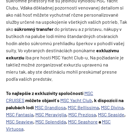
súkromné priestory nie sú jedinou výhodou MSC Yacht
Clubu. Vďaka dôkladnej pozornosti venovanej detailom si
ako náš hosť môžete vychutnať rôzne personalizované
služby určené na uspokojenie všetkých vašich potrieb. Tak
ako
súkromný transfer
do prístavu a z prístavu, nákupy v
butikoch na palube lodí mimo štandardných otváracích
hodín alebo súkromnú prehliadku šperkov v pohodlí vašej
suity. Vo vybraných destináciách ponúkame
exkluzívnu
exkurziu
iba pre hostí MSC Yacht Club-u. Na požiadanie je
taktiež možné zorganizovať exkurziu upravenú na
mieru tak, aby ste destináciu mohli preskúmať presne
podľa vašich predstáv.
To najlepšie z exkluzivity spoločnosti
MSC
CRUISES
môžete objaviť s
MSC Yacht Club
, k dispozícii na
palubách lodí
MSC Grandiosa
,
MSC Bellissima
,
MSC Divina
,
MSC Fantasia
,
MSC Meraviglia
,
MSC Preziosa
,
MSC Seaside
,
MSC Seaview
,
MSC Splendida
,
MSC Seashore
a
MSC
Virtuosa
.