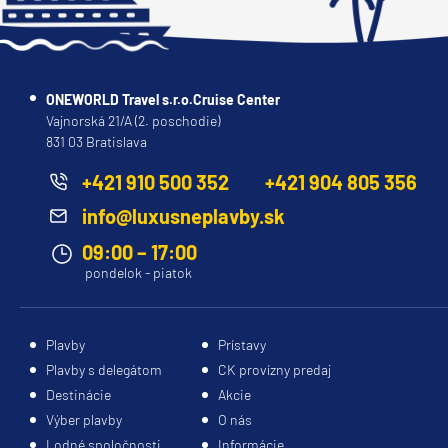
ONEWORLD Travel s.r.o.Cruise Center
Vajnorská 21/A (2. poschodie)
831 03 Bratislava
+421 910 500 352
+421 904 805 356
info@luxusneplavby.sk
09:00 – 17:00
pondelok - piatok
Plavby
Prístavy
Plavby s delegátom
CK provízny predaj
Destinácie
Akcie
Výber plavby
O nás
Lodné spoločnosti
Informácie