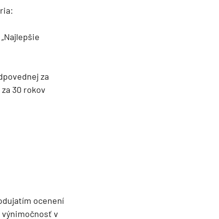
ria:
 „Najlepšie
odpovednej za
 za 30 rokov
odujatím ocenení
jú výnimočnosť v