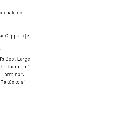
unchale na
ar Clippers je
"
’s Best Large
Entertainment".
 Terminal“.
 Rakúsko si