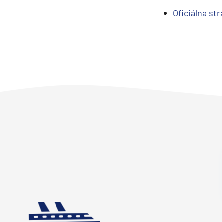
Oficiálna st
Plavby okolo sveta
Expedičné plavby
Antarktída
Arktída
Expedičné plavby
Galapágy
Potvrdiť