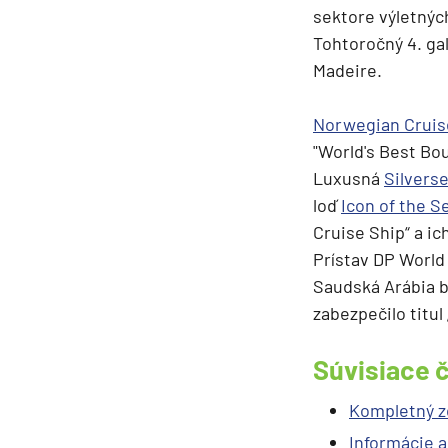
Afrika
sektore výletnýc
Indický oceán
Tohtoročný 4. ga
Madeire.
Seychely a Maurícius
Havaj a Južný Pacifik
Norwegian Cruis
Havajské ostrovy
"World's Best Bo
Tahiti a Južný Pacifik
Luxusná
Silvers
loď
Icon of the S
Repozičné plavby
Cruise Ship“ a i
Repozičné plavby
Prístav DP World
Transatlantické plavby
Saudská Arábia b
⇆ Panamský kanál
zabezpečilo titul
⇆ Pobrežie Európy
Súvisiace 
⇆ Suezský prieplav
Kompletný z
Plavby okolo sveta
Informácie a
Plavba okolo sveta - 