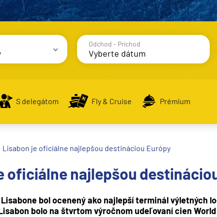
Odchod - Príchod
y
avy
S delegátom
Fly & Cruise
Prémium
Lisabon je oficiálne najlepšou destináciou Európy
alsko
e oficiálne najlepšou destinácio
e
v Lisabone bol ocenený ako najlepší terminál výletných lo
 Lisabon bolo na štvrtom výročnom udeľovaní cien Worl