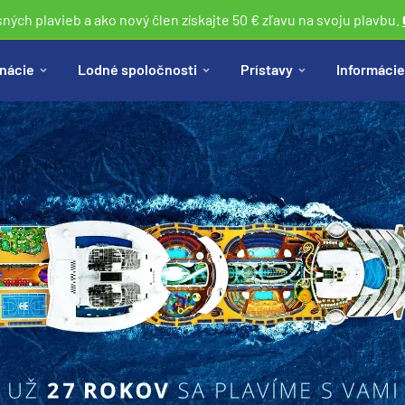
sných plavieb a ako nový člen získajte 50 € zľavu na svoju plavbu.
nácie
Lodné spoločnosti
Prístavy
Informácie