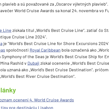
h plavieb a sú považované za „Oscarov výletných plavieb“.
lavečer World Cruise Awards sa konal 24. novembra vo F
e Line
získala titul „World’s Best Cruise Line“, zatiaľ čo St
utique Cruise Line 2024".
ea
je "World's Best Cruise Line for Shore Excursions 2024
eas
spoločnosti
Royal Caribbean
bola označená ako „World
ch Symphony of the Seas je World's Best Cruise Ship for 
 Mina Rashid v
Dubaji
získal ocenenie „World’s Best Cruise
ola uznaná ako „World’s Best Cruise Destination“, pričom
 „World’s Best River Cruise Destination“.
články
oznam ocenení 4. World Cruise Awards
 tipy pre destináciu Lisabon
segment