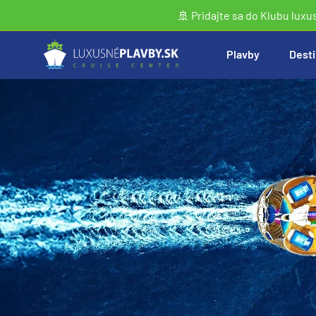
🚢 Pridajte sa do Klubu luxu
Plavby
Desti
Vyhľadať