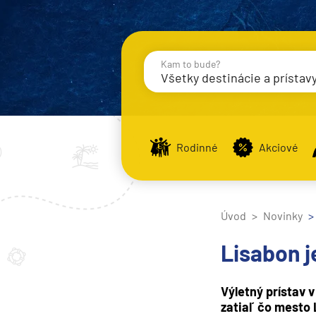
Kam to bude?
Všetky destinácie a prístav
Destinácie
Príst
Rodinné
Akciové
Stredomorie
Stredomorie
Úvod
Novinky
Stredomorie a Portug
Lisabon j
Východné Stredomori
Západné Stredomorie
Výletný prístav 
zatiaľ čo mesto
Severná Európa