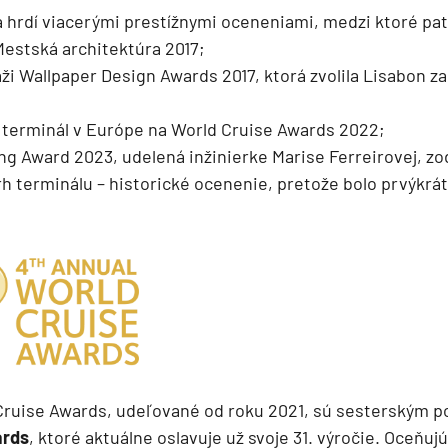
 hrdí viacerými prestížnymi oceneniami, medzi ktoré pat
Mestská architektúra 2017;
ži Wallpaper Design Awards 2017, ktorá zvolila Lisabon za
ný terminál v Európe na World Cruise Awards 2022;
ing Award 2023, udelená inžinierke Marise Ferreirovej, z
h terminálu – historické ocenenie, pretože bolo prvýkrát
d
ruise Awards, udeľované od roku 2021, sú sesterským p
ards
, ktoré aktuálne oslavuje už svoje 31. výročie. Oceňu