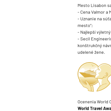
Južná Amerika
Mesto Lisabon sa
Južná Amerika
- Cena Valmor a 
- Uznanie na súťa
Arabský polostrov
mesto“;
Červené more
- Najlepší výlet
Emiráty a Perzský záliv
- Secil Engineer
Ázia
konštrukčný návr
udelené žene.
Ázia
India
Japonsko
Juhovýchodná Ázia
Austrália a Nový Zéland
Austrália a Nový Zélan
Ocenenia World C
Afrika a Indický oceán
World Travel Aw