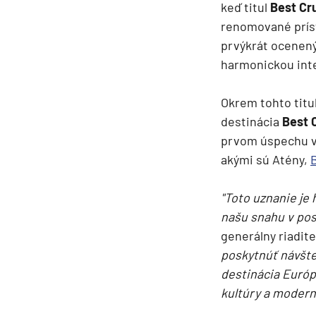
keď titul
Best Cr
Kanárske ostrovy a Ma
renomované príst
Karibik a Stredná Ameri
prvýkrát ocenený
Bahamy
harmonickou inte
Bermudy
Okrem tohto titul
Južný Karibik
destinácia
Best 
Kalifornia a Mexiko
prvom úspechu v 
Karibik a Stredná Ame
akými sú Atény,
Východný Karibik
"Toto uznanie je
Západný Karibik
našu snahu v pos
Severná Amerika
generálny riadite
Aljaška
poskytnúť návšte
destinácia Európ
Kanada a Nové Anglick
kultúry a modern
Západné pobrežie USA