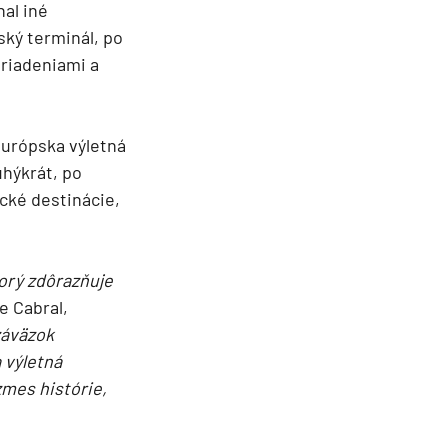
nal iné
ský terminál, po
ariadeniami a
 európska výletná
uhýkrát, po
cké destinácie,
orý zdôrazňuje
e Cabral,
záväzok
 výletná
zmes histórie,