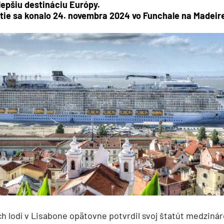
lepšiu destináciu Európy.
tie sa konalo 24. novembra 2024 vo Funchale na Madeir
ie
a
ra a Maroko
ch lodí v Lisabone opätovne potvrdil svoj štatút medzinár