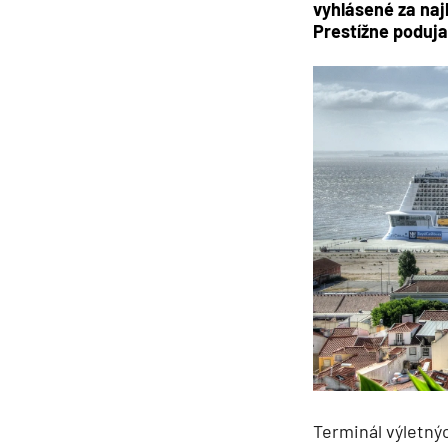
vyhlásené za naj
Grónsko
Prestížne poduja
Island
Nórske fjordy
Nórske fjordy a Pobalt
Pobaltie
Severná Európa
Severozápadná Európa
Britské ostrovy a Írsko
Pobrežie Európy
Severozápadná Európ
Kanárske ostrovy, Madei
Azorské ostrovy
Terminál výletný
Kanárske ostrovy