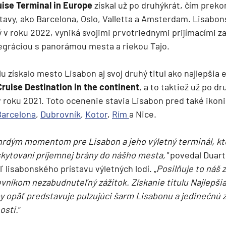
uise Terminal in Europe
získal už po druhýkrát, čím preko
deira
avy, ako Barcelona, Oslo, Valletta a Amsterdam. Lisabon
ka
 v roku 2022, vyniká svojimi prvotriednymi prijímacími z
gráciou s panorámou mesta a riekou Tajo.
u získalo mesto Lisabon aj svoj druhý titul ako najlepšia
Cruise Destination in the continent
, a to taktiež už po dr
roku 2021. Toto ocenenie stavia Lisabon pred také ikoni
rika
Barcelona
,
Dubrovník
,
Kotor
,
Rím
a Nice.
 hrdým momentom pre Lisabon a jeho výletný terminál, kt
kytovaní príjemnej brány do nášho mesta,"
povedal Duart
ľ lisabonského prístavu výletných lodí. „
Posilňuje to náš 
vníkom nezabudnuteľný zážitok. Získanie titulu Najlepšia
y opäť predstavuje pulzujúci šarm Lisabonu a jedinečnú 
o
osti.
“