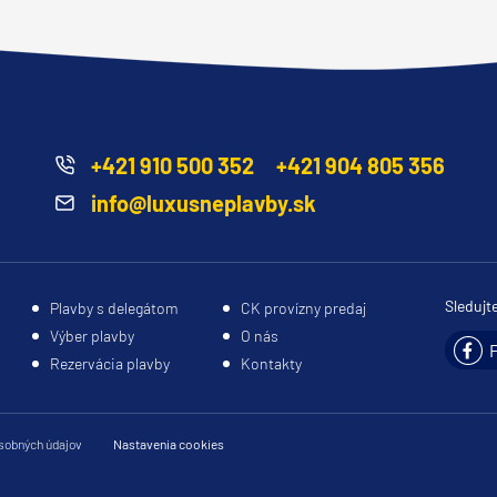
+421 910 500 352
+421 904 805 356
info@luxusneplavby.sk
Sledujt
Plavby s delegátom
CK provízny predaj
Výber plavby
O nás
Rezervácia plavby
Kontakty
sobných údajov
Nastavenia cookies