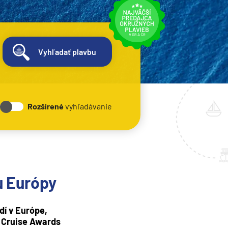
Vyhľadať plavbu
Rozšírené
vyhľadávanie
u Európy
dí v Európe,
d Cruise Awards