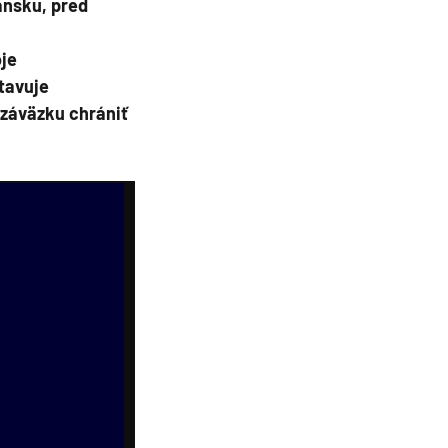
ánsku, pred
oje
tavuje
 záväzku chrániť