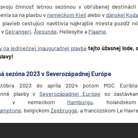
 svoju činnosť letnou sezónou v obľúbenej destináci
enia sa na plavbu v
nemeckom Kieli
alebo v
dánskej Koda
plavieb cestujúci navštívia najkrajšie miesta pozdĺž n
k v
Geirangeri
,
Ålesunde
, Hellesylte a
Flaame
.
y na jedinečnej inauguračnej plavbe
tejto úžasnej lode,
slavy!
ná sezóna 2023 v Severozápadnej Európe
któbra 2023 do apríla 2024 potom MSC Euribi
denné plavby v
Severozápadnej Európe
so zastávka
a sa v nemeckom
Hamburgu
, holandskom
amptone
, belgickom
Zeebrugge
, a francúzskom Le Havre