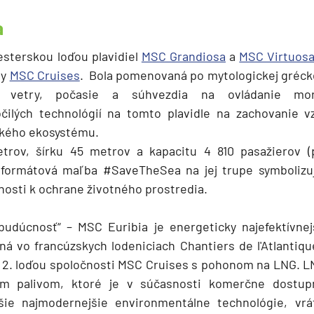
a
esterskou loďou plavidiel
MSC Grandiosa
a
MSC Virtuos
ly
MSC Cruises
. Bola pomenovaná po mytologickej grécke
la vetry, počasie a súhvezdia na ovládanie morí
očilých technológií na tomto plavidle na zachovanie v
kého ekosystému.
trov, šírku 45 metrov a kapacitu 4 810 pasažierov (
oformátová maľba #SaveTheSea na jej trupe symbolizuj
nosti k ochrane životného prostredia.
budúcnosť“ – MSC Euribia je energeticky najefektívnejš
ená vo francúzskych lodeniciach Chantiers de l'Atlantique
a 2. loďou spoločnosti MSC Cruises s pohonom na LNG. LN
d
ším palivom, ktoré je v súčasnosti komerčne dostu
lšie najmodernejšie environmentálne technológie, vrá