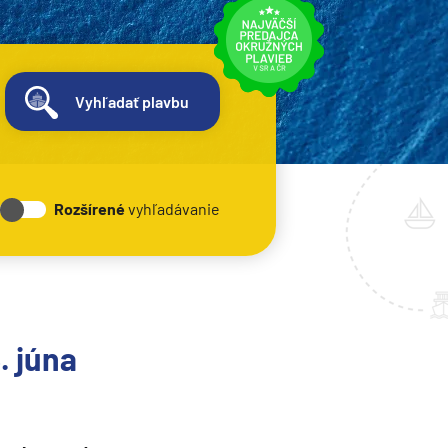
Vyhľadať plavbu
Rozšírené
vyhľadávanie
. júna