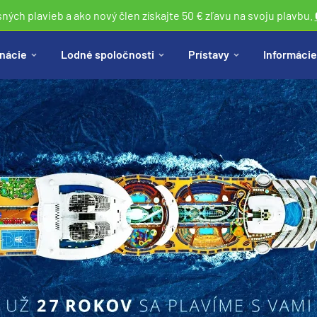
sných plavieb a ako nový člen získajte 50 € zľavu na svoju plavbu.
nácie
Lodné spoločnosti
Prístavy
Informácie