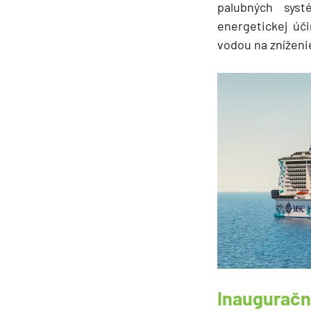
Afrika
palubných sys
energetickej úč
Indický oceán
vodou na zníženi
Seychely a Maurícius
Havaj a Južný Pacifik
Havajské ostrovy
Tahiti a Južný Pacifik
Repozičné plavby
Repozičné plavby
Transatlantické plavby
⇆ Panamský kanál
⇆ Pobrežie Európy
⇆ Suezský prieplav
Plavby okolo sveta
Inauguračn
Plavba okolo sveta - 