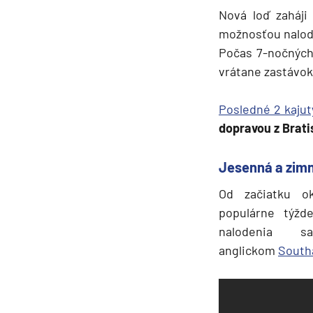
Nová loď zaháji
Plavby okolo sveta
možnosťou nalod
Expedičné plavby
Počas 7-nočných 
Antarktída
vrátane zastávo
Arktída
Posledné 2 kajut
Expedičné plavby
dopravou z Brati
Galapágy
Jesenná a zim
Potvrdiť
Od začiatku o
populárne týž
nalodeni
anglickom
South