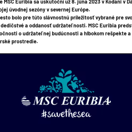
de MSC Euribia sa uskutoční už 8. júna 2023 v Kodani v D
ojej úvodnej sezóny v severnej Európe.
sto bolo pre túto slávnostnú príležitosť vybrané pre sv
dedičstvé a oddanosť udržateľnosti. MSC Euribia preds
ločnosti o udržateľnej budúcnosti a hlbokom rešpekte a
ie
rské prostredie.
a
ra a Maroko