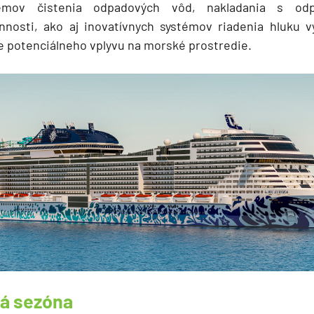
témov čistenia odpadových vôd, nakladania s odp
innosti, ako aj inovatívnych systémov riadenia hluku 
e potenciálneho vplyvu na morské prostredie.
á sezóna
segment