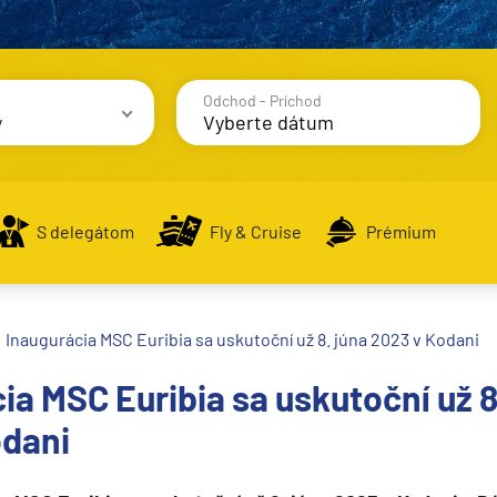
Odchod - Príchod
y
avy
S delegátom
Fly & Cruise
Prémium
Inaugurácia MSC Euribia sa uskutoční už 8. júna 2023 v Kodani
alsko
ia MSC Euribia sa uskutoční už 8
e
odani