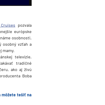
Cruises
pozvala
mnejšie európske
známe osobnosti,
ý osobný vzťah a
ej mamy.
skej televízie,
akávať tradičné
eru, ako aj živú
producenta Boba
a môžete tešiť na