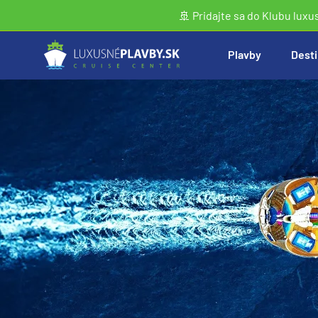
🚢 Pridajte sa do Klubu luxu
Plavby
Desti
Vyhľadať