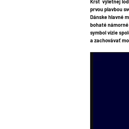
Krst výletnej lo
Grónsko
prvou plavbou sv
Island
Dánske hlavné me
bohaté námorné 
Nórske fjordy
symbol vízie spo
Nórske fjordy a Pobalt
a zachovávať mo
Pobaltie
Severná Európa
Severozápadná Európa
Britské ostrovy a Írsko
Pobrežie Európy
Severozápadná Európ
Kanárske ostrovy, Madei
Azorské ostrovy
Kanárske ostrovy