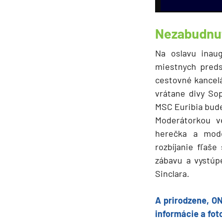
Kanárske ostrovy a Ma
Karibik a Stredná Ameri
Nezabudnu
Bahamy
Na oslavu inaug
Bermudy
miestnych preds
Južný Karibik
cestovné kancel
Kalifornia a Mexiko
vrátane divy So
MSC Euribia bude
Karibik a Stredná Ame
Moderátorkou v
Východný Karibik
herečka a mode
Západný Karibik
rozbíjanie fľaš
Severná Amerika
zábavu a vystú
Sinclara.
Aljaška
Kanada a Nové Anglick
A prirodzene, ON
Západné pobrežie USA
informácie a fot