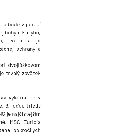
a
, a bude v poradí
j bohyni Eurybii,
, čo ilustruje
zácnej ochrany a
pri dvojlôžkovom
e trvalý záväzok
ia výletná loď v
, 3. loďou triedy
G je najčistejším
pné. MSC Euribia
tane pokročilých