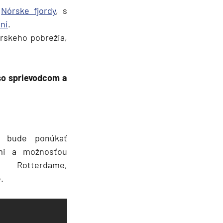
i
Nórske fjordy
, s
ni
.
órskeho pobrežia,
 so sprievodcom a
a bude ponúkať
mi a možnosťou
 Rotterdame,
.