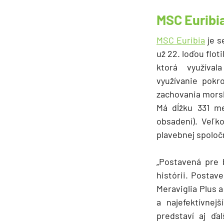
Južná Amerika
MSC Euribi
Južná Amerika
Arabský polostrov
MSC Euribia
je s
už 22. loďou floti
Červené more
ktorá využíva
Emiráty a Perzský záliv
využívanie pokr
Ázia
zachovania mors
Má dĺžku 331 me
Ázia
obsadení). Veľk
India
plavebnej spoloč
Japonsko
Juhovýchodná Ázia
„Postavená pre 
histórii. Postav
Austrália a Nový Zéland
Meraviglia Plus 
Austrália a Nový Zélan
a najefektívnej
Afrika a Indický oceán
predstaví aj ďa