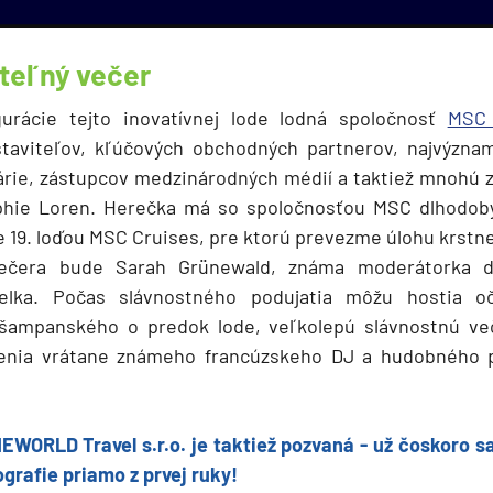
deira
ka
teľný večer
urácie tejto inovatívnej lode lodná spoločnosť
MSC 
taviteľov, kľúčových obchodných partnerov, najvýzna
árie, zástupcov medzinárodných médií a taktiež mnohú 
phie Loren. Herečka má so spoločnosťou MSC dlhodob
 19. loďou MSC Cruises, pre ktorú prevezme úlohu krstn
rika
ečera bude Sarah Grünewald, známa moderátorka dán
lka. Počas slávnostného podujatia môžu hostia oč
e šampanského o predok lode, veľkolepú slávnostnú več
penia vrátane známeho francúzskeho DJ a hudobného 
o
EWORLD Travel s.r.o. je taktiež pozvaná - už čoskoro s
ografie priamo z prvej ruky!