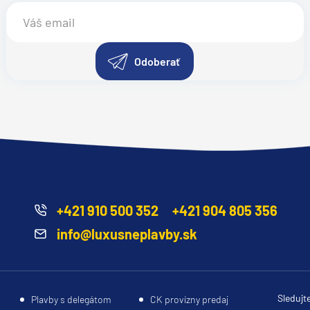
Odoberať
+421 910 500 352
+421 904 805 356
info@luxusneplavby.sk
Sledujt
Plavby s delegátom
CK provízny predaj
segment