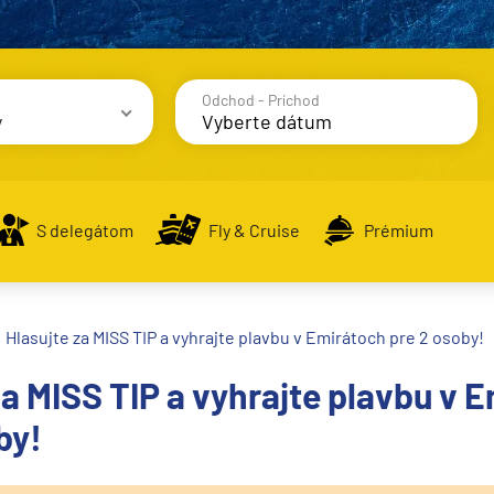
Odchod - Príchod
y
avy
S delegátom
Fly & Cruise
Prémium
Hlasujte za MISS TIP a vyhrajte plavbu v Emirátoch pre 2 osoby!
alsko
za MISS TIP a vyhrajte plavbu v 
e
by!