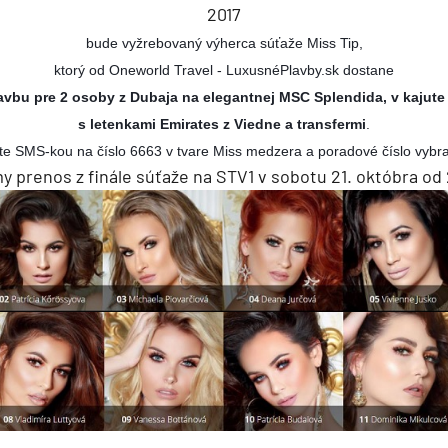
2017
deira
bude vyžrebovaný výherca súťaže Miss Tip,
ka
ktorý od Oneworld Travel - LuxusnéPlavby.sk dostane
avbu pre 2 osoby z Dubaja na elegantnej MSC
Splendida, v kajut
s letenkami Emirates z Viedne a transfermi
.
e SMS-kou na číslo 6663 v tvare Miss medzera a poradové číslo vybra
y prenos z finále súťaže na STV1 v sobotu 21. októbra od 
rika
o