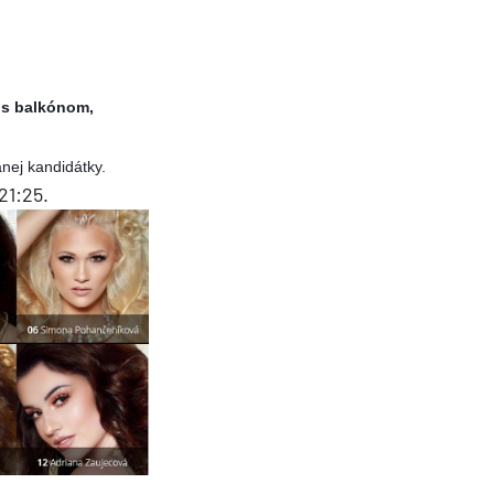
e s balkónom,
nej kandidátky.
21:25.