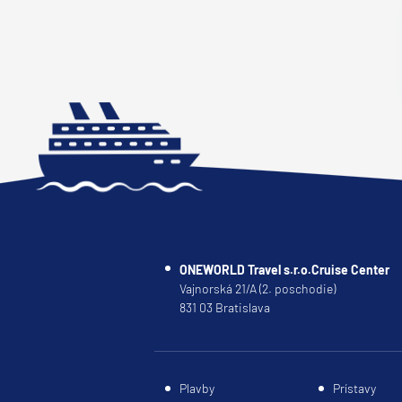
Afrika
Indický oceán
Seychely a Maurícius
Havaj a Južný Pacifik
Havajské ostrovy
Tahiti a Južný Pacifik
Repozičné plavby
Repozičné plavby
Transatlantické plavby
ONEWORLD Travel s.r.o.Cruise Center
⇆ Panamský kanál
Vajnorská 21/A (2. poschodie)
⇆ Pobrežie Európy
831 03 Bratislava
⇆ Suezský prieplav
Plavby okolo sveta
Plavby
Prístavy
Plavba okolo sveta - 