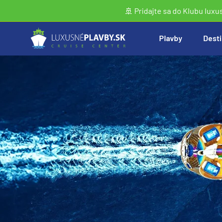
🚢 Pridajte sa do Klubu luxu
Plavby
Desti
Vyhľadať