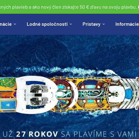
sných plavieb a ako nový člen získajte 50 € zľavu na svoju plavbu.
nácie
Lodné spoločnosti
Prístavy
Informácie