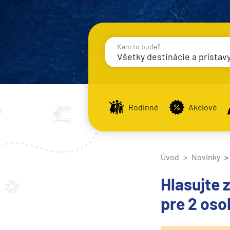
Kam to bude?
Všetky destinácie a prístav
Destinácie
Príst
Rodinné
Akciové
Stredomorie
Stredomorie
Úvod
Novinky
Stredomorie a Portug
Hlasujte 
Východné Stredomori
pre 2 oso
Západné Stredomorie
Severná Európa