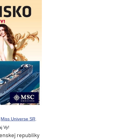
e
Miss Universe SR
.
j Vy!
enskej republiky