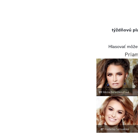
Kanárske ostrovy a Ma
Karibik a Stredná Ameri
Bahamy
týždňovú pl
Bermudy
Južný Karibik
Hlasovať môžet
Priam
Kalifornia a Mexiko
Karibik a Stredná Ame
Východný Karibik
Západný Karibik
Severná Amerika
Aljaška
Kanada a Nové Anglick
Západné pobrežie USA