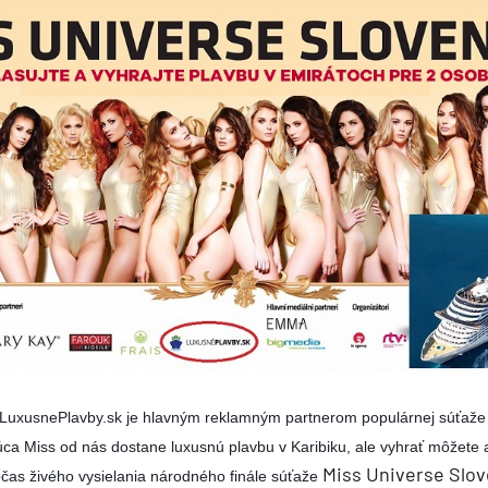
ie
a
ra a Maroko
 LuxusnePlavby.sk je hlavným reklamným partnerom populárnej súťaž
ca Miss od nás dostane luxusnú plavbu v Karibiku, ale vyhrať môžete a
Miss Universe Slov
čas živého vysielania národného finále súťaže