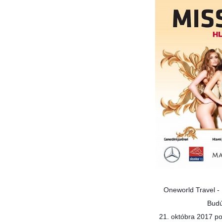
Grónsko
Island
Nórske fjordy
Nórske fjordy a Pobalt
Pobaltie
Severná Európa
Severozápadná Európa
Britské ostrovy a Írsko
Pobrežie Európy
Severozápadná Európ
Kanárske ostrovy, Madei
Oneworld Travel -
Azorské ostrovy
Budú
Kanárske ostrovy
21. októbra 2017 po