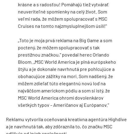
krásne a s radosťou! Pomáhajú tiež vytvárať
neuveriteľné spomienky na celý život. Som
veľmi rada, že môžem spolupracovať s MSC
Cruises na tomto najzmysluplnejšom úsilí!"
„Toto je moja prvá reklama na Big Game a som
poctený, že môžem spolupracovať s tak
prestížnou značkou,“ povedal herec Orlando
Bloom. „MSC World America je plná európskeho
štýlu a je dokonale navrhnutá pre pohlcujúce a
obohacujúce zážitky na mori. Som nadšený, že
môžem zdieľať túto elegantnú novú loď na
najväčšom americkom pódiu a som si istý, že
MSC World America ohromí dovolenkárov
všetkých typov – Američanov aj Európanov.“
Reklamu vytvorila oceňovaná kreatívna agentúra Highdive
a je navrhnutá tak, aby zdôraznila to, čo značku MSC
odlišuje od iných spoločností.