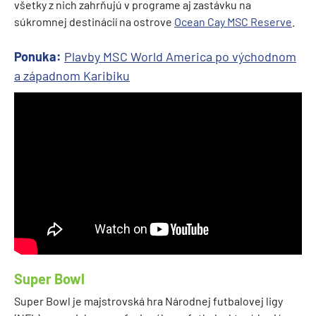
všetky z nich zahrňujú v programe aj zastávku na
súkromnej destinácií na ostrove
Ocean Cay MSC Reserve
.
Ponuka:
Plavby MSC World America po východnom
a západnom Karibiku
Super Bowl
Super Bowl je majstrovská hra Národnej futbalovej ligy