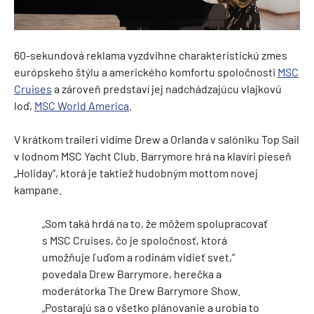
60-sekundová reklama vyzdvihne charakteristickú zmes
európskeho štýlu a amerického komfortu spoločnosti
MSC
Cruises
a zároveň predstaví jej nadchádzajúcu vlajkovú
loď,
MSC World America
.
V krátkom traileri vidíme Drew a Orlanda v salóniku Top Sail
v lodnom MSC Yacht Club. Barrymore hrá na klavíri pieseň
„Holiday“, ktorá je taktiež hudobným mottom novej
kampane.
„Som taká hrdá na to, že môžem spolupracovať
s MSC Cruises, čo je spoločnosť, ktorá
umožňuje ľuďom a rodinám vidieť svet,“
povedala Drew Barrymore, herečka a
moderátorka The Drew Barrymore Show.
„Postarajú sa o všetko plánovanie a urobia to