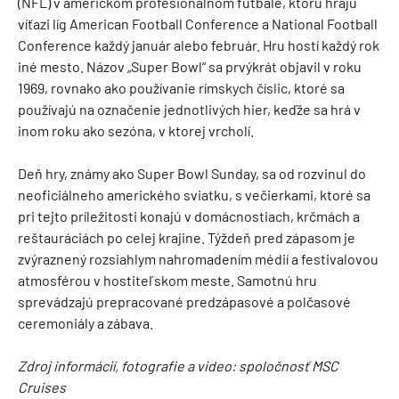
(NFL) v americkom profesionálnom futbale, ktorú hrajú
víťazi líg American Football Conference a National Football
Conference každý január alebo február. Hru hostí každý rok
iné mesto. Názov „Super Bowl“ sa prvýkrát objavil v roku
1969, rovnako ako používanie rímskych číslic, ktoré sa
používajú na označenie jednotlivých hier, keďže sa hrá v
inom roku ako sezóna, v ktorej vrcholí.
Deň hry, známy ako Super Bowl Sunday, sa od rozvinul do
neoficiálneho amerického sviatku, s večierkami, ktoré sa
pri tejto príležitosti konajú v domácnostiach, krčmách a
reštauráciách po celej krajine. Týždeň pred zápasom je
zvýraznený rozsiahlym nahromadením médií a festivalovou
atmosférou v hostiteľskom meste. Samotnú hru
sprevádzajú prepracované predzápasové a polčasové
ceremoniály a zábava.
Zdroj informácií, fotografie a video: spoločnosť MSC
Cruises