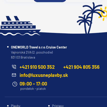
ONEWORLD Travel s.r.o.Cruise Center
Vajnorská 21/A (2. poschodie)
831 03 Bratislava
+421 910 500 352
+421 904 805 356
info@luxusneplavby.sk
09:00 – 17:00
pondelok - piatok
Plavby
Prístavy