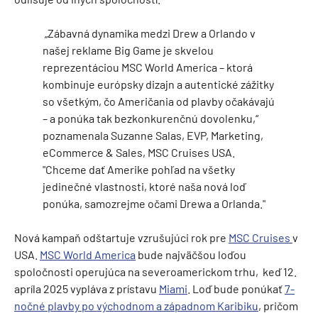
„Zábavná dynamika medzi Drew a Orlando v
našej reklame Big Game je skvelou
reprezentáciou MSC World America – ktorá
kombinuje európsky dizajn a autentické zážitky
so všetkým, čo Američania od plavby očakávajú
– a ponúka tak bezkonkurenčnú dovolenku,“
poznamenala Suzanne Salas, EVP, Marketing,
eCommerce & Sales, MSC Cruises USA.
"Chceme dať Amerike pohľad na všetky
jedinečné vlastnosti, ktoré naša nová loď
ponúka, samozrejme očami Drewa a Orlanda."
Nová kampaň odštartuje vzrušujúci rok pre
MSC Cruises
v
USA.
MSC World America
bude najväčšou loďou
spoločnosti operujúca na severoamerickom trhu, keď 12.
apríla 2025 vypláva z prístavu
Miami
. Loď bude ponúkať
7-
nočné plavby po východnom a západnom Karibiku
, pričom