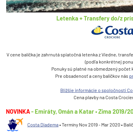
Letenka + Transfery do/z prí
V cene balíčka je zahrnutá spiatočná letenka z Viedne, transfe
(podľa konkrétnej ponu
Ponuky sú platné na obmedzený počet k
Pre obsadenosť a ceny balíčkov nás
p
Bližšie informácie o spoločnosti C
Cena plavby na Costa Croci
NOVINKA
- Emiráty, Omán a Katar • Zima 2019/2
Costa Diadema
• Termíny Nov 2019 - Mar 2020 • Balí