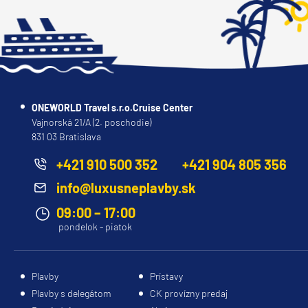
ONEWORLD Travel s.r.o.Cruise Center
Vajnorská 21/A (2. poschodie)
831 03 Bratislava
+421 910 500 352
+421 904 805 356
info@luxusneplavby.sk
09:00 – 17:00
pondelok - piatok
Plavby
Prístavy
Plavby s delegátom
CK provízny predaj