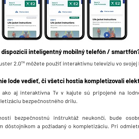
dispozícii inteligentný mobilný telefón / smartfón
ster 2.0™ môžete použiť interaktívnu televíziu vo svojej
e lode vedieť, či všetci hostia kompletizovali elek
, ako aj interaktívna Tv v kajute sú pripojené na lod
etizáciu bezpečnostného drilu.
hostí bezpečnostnú inštruktáž neukončí, bude osob
m dôstojníkom a požiadaný o kompletizáciu. Pri odmiet