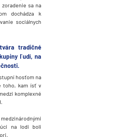
a zoradenie sa na
 ňom dochádza k
anie sociálnych
tvára tradičné
upiny ľudí, na
ečnosti.
ístupní hosťom na
 toho, kam ísť v
í medzi komplexné
l.
 s medzinárodnými
úci na lodi boli
ori.