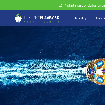
🚢 Pridajte sa do Klubu luxu
Plavby
Desti
Vyhľadať