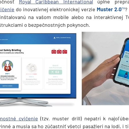
ločnosť
Royal Caribbean International
úplne preprac
ičenie
do inovatívnej elektronickej verzie
Muster 2.0
™
?
ainštalovanú na vašom mobile alebo na interaktívnej Tv
štrukciami o bezpečnostných pokynoch.
ie
a
ra a Maroko
nostné cvičenie
(tzv. muster drill) nepatrí k najoľúb
inné a musia sa ho zúčastniť všetci pasažieri na lodi, i tí 