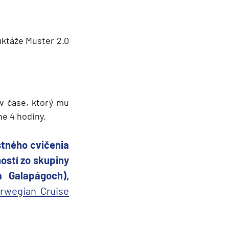
uktáže Muster 2.0
v čase, ktorý mu
e 4 hodiny.
tného cvičenia
ností zo skupiny
a Galapágoch),
rwegian Cruise