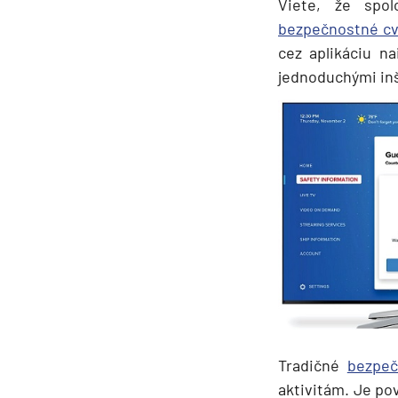
Viete, že spo
Grónsko
bezpečnostné cv
Island
cez aplikáciu n
jednoduchými in
Nórske fjordy
Nórske fjordy a Pobalt
Pobaltie
Severná Európa
Severozápadná Európa
Britské ostrovy a Írsko
Pobrežie Európy
Severozápadná Európ
Kanárske ostrovy, Madei
Azorské ostrovy
Tradičné
bezpeč
Kanárske ostrovy
aktivitám. Je pov