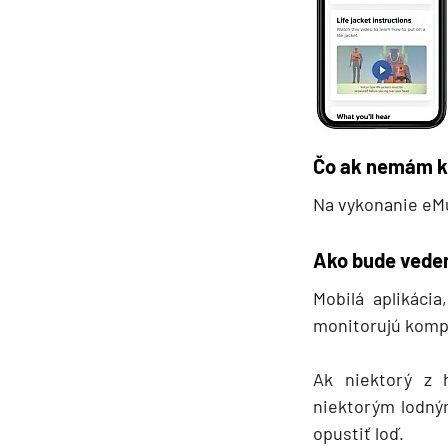
Plavby okolo sveta
Expedičné plavby
Antarktída
Arktída
Čo ak nemám k 
Expedičné plavby
Galapágy
Na vykonanie eMu
Potvrdiť
Ako bude vedeni
Mobilá aplikácia
monitorujú kompl
Ak niektorý z 
niektorým lodný
opustiť loď.