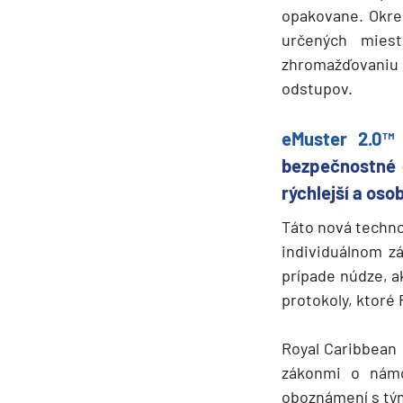
Kanárske ostrovy a Ma
opakovane. Okrem
určených miest
Karibik a Stredná Ameri
zhromažďovaniu
Bahamy
odstupov.
Bermudy
Južný Karibik
eMuster 2.0
bezpečnostné 
Kalifornia a Mexiko
rýchlejší a oso
Karibik a Stredná Ame
Táto nová techno
Východný Karibik
individuálnom z
Západný Karibik
prípade núdze, a
Severná Amerika
protokoly, ktoré 
Aljaška
Royal Caribbean 
Kanada a Nové Anglick
zákonmi o námor
Západné pobrežie USA
oboznámení s tým,