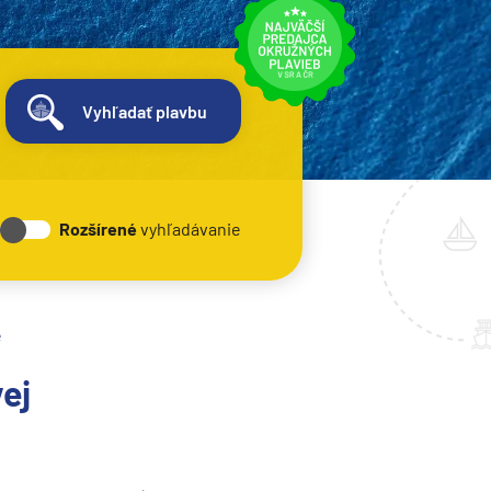
Vyhľadať plavbu
Rozšírené
vyhľadávanie
e
ej