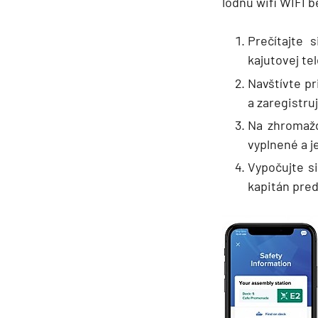
lodnú wifi WIFI b
Afrika
Indický oceán
Prečítajte 
Seychely a Maurícius
kajutovej tel
Havaj a Južný Pacifik
Navštívte p
Havajské ostrovy
a zaregistru
Tahiti a Južný Pacifik
Na zhromažď
vyplnené a j
Repozičné plavby
Vypočujte si
Repozičné plavby
kapitán pred
Transatlantické plavby
⇆ Panamský kanál
⇆ Pobrežie Európy
⇆ Suezský prieplav
Plavby okolo sveta
Plavba okolo sveta - 