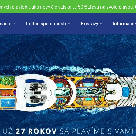
sných plavieb a ako nový člen získajte 50 € zľavu na svoju plavbu.
nácie
Lodné spoločnosti
Prístavy
Informácie