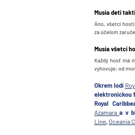
Musia deti takt
Áno, všetci host
za účelom zaruče
Musia všetci ho
Každý hosť má m
vyhovuje; od mom
Okrem lodí
Roy
elektronickou f
Royal Caribb
Azamara
a v b
Line
,
Oceania C