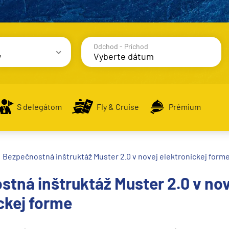
Odchod - Príchod
y
avy
S delegátom
Fly & Cruise
Prémium
Bezpečnostná inštruktáž Muster 2.0 v novej elektronickej form
alsko
tná inštruktáž Muster 2.0 v nov
e
ckej forme