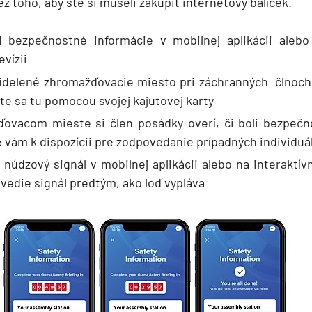
ez toho, aby ste si museli zakúpiť internetový balíček.
si bezpečnostné informácie v mobilnej aplikácii alebo
evízii
ridelené zhromažďovacie miesto pri záchranných člnoch
jte sa tu pomocou svojej kajutovej karty
ovacom mieste si člen posádky overí, či boli bezpečn
e vám k dispozícii pre zodpovedanie prípadných individuá
 núdzový signál v mobilnej aplikácii alebo na interaktívn
vedie signál predtým, ako loď vypláva
segment