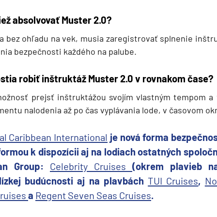
iež absolvovať Muster 2.0?
ia bez ohľadu na vek, musia zaregistrovať splnenie inštr
nia bezpečnosti každého na palube.
stia robiť inštruktáž Muster 2.0 v rovnakom čase?
ožnosť prejsť inštruktážou svojím vlastným tempom a 
entu nalodenia až po čas vyplávania lode, v časovom okn
al Caribbean International
je nová forma bezpečnos
ormou k dispozícii aj na lodiach ostatných spoloč
ean Group:
Celebrity Cruises
(okrem plavieb n
lízkej budúcnosti aj na plavbách
TUI Cruises
,
No
ruises
a
Regent Seven Seas Cruises
.