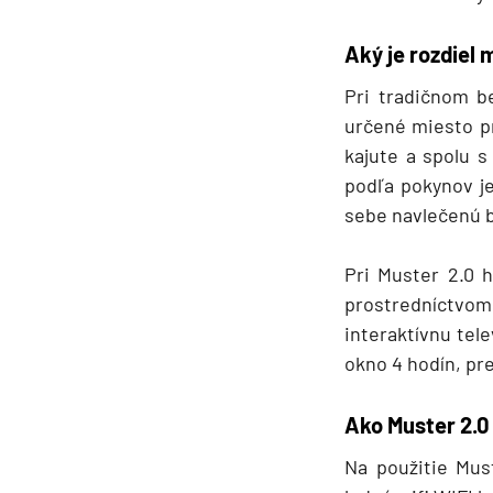
Južná Amerika
Južná Amerika
Aký je rozdiel
Arabský polostrov
Pri tradičnom b
Červené more
určené miesto pr
kajute a spolu s
Emiráty a Perzský záliv
podľa pokynov je
Ázia
sebe navlečenú b
Ázia
India
Pri Muster 2.0 h
prostredníctvo
Japonsko
interaktívnu tele
Juhovýchodná Ázia
okno 4 hodín, pre
Austrália a Nový Zéland
Austrália a Nový Zélan
Ako Muster 2.0
Afrika a Indický oceán
Na použitie Must