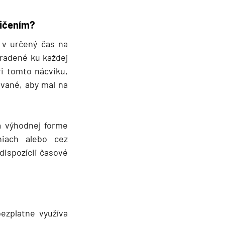
ičením?
 v určený čas na
iradené ku každej
ri tomto nácviku,
ované, aby mal na
 a výhodnej forme
niach alebo cez
 dispozícii časové
bezplatne využíva