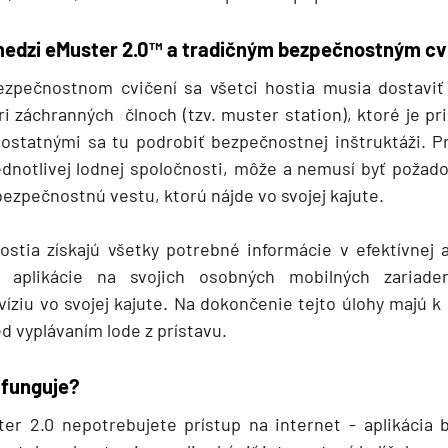
 medzi eMuster 2.0™
a tradičným bezpečnostným cv
ezpečnostnom cvičení sa všetci hostia musia dostaviť
i záchranných člnoch (tzv. muster station), ktoré je pr
 ostatnými sa tu podrobiť bezpečnostnej inštruktáži. P
dnotlivej lodnej spoločnosti, môže a nemusí byť požad
ezpečnostnú vestu, ktorú nájde vo svojej kajute.
ostia získajú všetky potrebné informácie v efektívnej
m aplikácie na svojich osobných mobilných zariade
víziu vo svojej kajute. Na dokončenie tejto úlohy majú k
d vyplávaním lode z prístavu.
d
 funguje?
er 2.0 nepotrebujete prístup na internet - aplikácia 