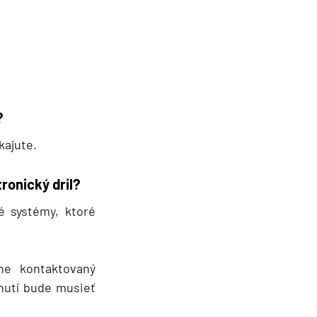
?
 kajute.
tronický dril?
né systémy, ktoré
ne kontaktovaný
nutí bude musieť