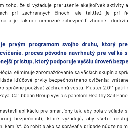
deira
 toho, že si vyžaduje prerušenie akejkoľvek aktivity 
ach pri záchranných člnoch, ale taktiež je pri
ka
 sa a je takmer nemožné zabezpečiť vhodné dodržiav
™
je prvým programom svojho druhu, ktorý pre
cvičenie, proces pôvodne navrhnutý pre veľké sk
bnejší prístup, ktorý podporuje vyššiu úroveň bezp
rika
lógia eliminuje zhromažďovanie sa väčších skupín a spr
áklade kľúčové prvky bezpečnostného cvičenia; vrátane
ko správne používať záchrannú vestu. Muster 2.0™ patr
Royal Caribbean Group vyvíja s panelom Healthy Sail Pane
nastavil aplikáciu pre smartfóny tak, aby bola v súlade
o
nej bezpečnosti, ktoré vyžadujú, aby všetci cestuj
 kam ísť, čo robiť a ako sa správať v prípade núdze na m