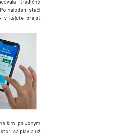
ovala tradičné
 Po nalodení stačí
 v kajute prejsť
enejším palubným
ktorí sa plavia už