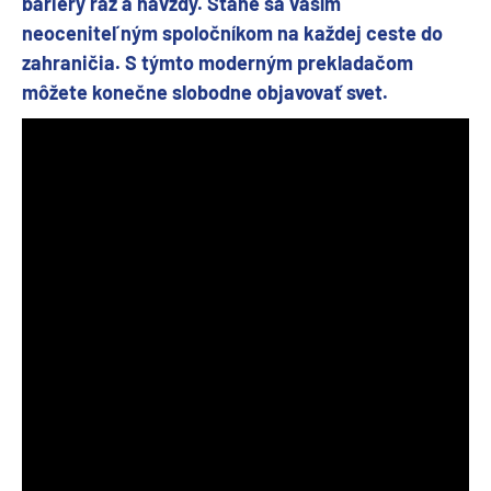
bariéry raz a navždy. Stane sa vaším
neoceniteľným spoločníkom na každej ceste do
zahraničia. S týmto moderným prekladačom
môžete konečne slobodne objavovať svet.