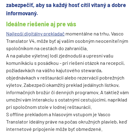
zabezpečiť, aby sa každý hosť cítil vítaný a dobre
informovaný.
Ideálne riešenie aj pre vás
Najlepší digitálny prekladač
momentálne na trhu, Vasco
Translator V4, môže byť aj vašim osobným neoceniteľným
spoločníkom na cestách do zahraničia.
A na palube výletnej lodi zjednoduší a upresní vašu
komunikáciu s posádkou - pri riešení otázok na recepcii,
požiadavkách na vášho kajutového stewarda,
objednávkach v reštaurácii alebo rezervácii pobrežných
výletov. Zabezpečí okamžitý preklad jedálnych lístkov,
informačných brožúr či denných programov. A taktiež vám
umožní vám interakciu s ostatnými cestujúcimi, napríklad
pri spoločnom stole v lodnej reštaurácii.
S offline prekladom a hlasovým vstupom je Vasco
Translator ideálny práve na počas okružných plavieb, keď
internetové pripojenie môže byť obmedzené.