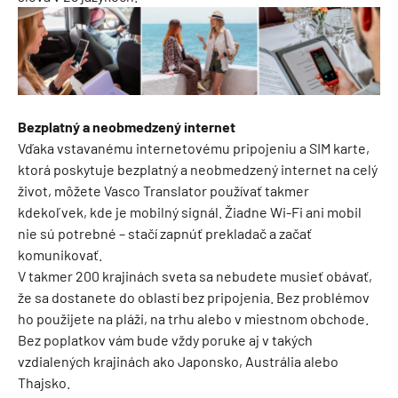
Bezplatný a neobmedzený internet
Vďaka vstavanému internetovému pripojeniu a SIM karte,
ktorá poskytuje bezplatný a neobmedzený internet na celý
život, môžete Vasco Translator používať takmer
kdekoľvek, kde je mobilný signál. Žiadne Wi-Fi ani mobil
nie sú potrebné – stačí zapnúť prekladač a začať
komunikovať.
V takmer 200 krajinách sveta sa nebudete musieť obávať,
že sa dostanete do oblastí bez pripojenia. Bez problémov
ho použijete na pláži, na trhu alebo v miestnom obchode.
Bez poplatkov vám bude vždy poruke aj v takých
vzdialených krajinách ako Japonsko, Austrália alebo
Thajsko.