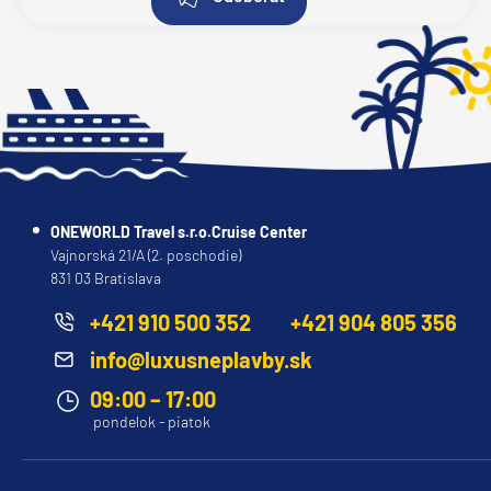
ONEWORLD Travel s.r.o.Cruise Center
Vajnorská 21/A (2. poschodie)
831 03 Bratislava
+421 910 500 352
+421 904 805 356
info@luxusneplavby.sk
09:00 – 17:00
pondelok - piatok