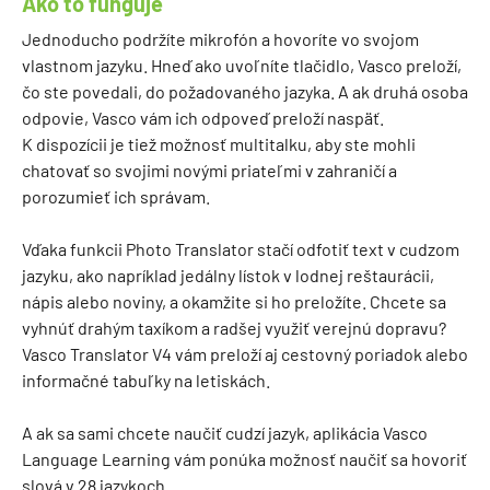
Ako to funguje
Jednoducho podržíte mikrofón a hovoríte vo svojom
vlastnom jazyku. Hneď ako uvoľníte tlačidlo, Vasco preloží,
čo ste povedali, do požadovaného jazyka. A ak druhá osoba
odpovie, Vasco vám ich odpoveď preloží naspäť.
K dispozícii je tiež možnosť multitalku, aby ste mohli
chatovať so svojimi novými priateľmi v zahraničí a
porozumieť ich správam.
Vďaka funkcii Photo Translator stačí odfotiť text v cudzom
jazyku, ako napríklad jedálny lístok v lodnej reštaurácii,
nápis alebo noviny, a okamžite si ho preložíte. Chcete sa
vyhnúť drahým taxíkom a radšej využiť verejnú dopravu?
Vasco Translator V4 vám preloží aj cestovný poriadok alebo
informačné tabuľky na letiskách.
A ak sa sami chcete naučiť cudzí jazyk, aplikácia Vasco
Language Learning vám ponúka možnosť naučiť sa hovoriť
slová v 28 jazykoch.