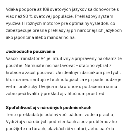
Vďaka podpore až 108 svetových jazykov sa dohovoríte s
viac než 90 % svetovej populácie. Prekladový systém
využíva 11 rôznych motorov pre optimálny výsledok, čo
zabezpečuje presné preklady aj pri náročnejších jazykoch
ako japončina alebo mandarínčina.
Jednoduché používanie
Vasco Translator V4 je intuitívny a pripravený na okamžité
použitie. Nemusíte nič nastavovať – stačí ho vybrať z
krabice a začať používať. Je ideálnym darčekom pre tých,
ktorí sa neorientujú v technológiách, a v prípade núdze je
veľmi praktický. Dvojica mikrofónov s potlačením šumu
zabezpečí kvalitný preklad aj v hlučnom prostredí.
Spoľahlivosť aj v náročných podmienkach
Tento prekladač je odolný voči pádom, vode a prachu.
Vydrží aj v náročných podmienkach a bez problémov ho
použijete na túrach, plavbách či v safari. Jeho batéria