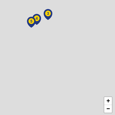
3
4
5
+
−