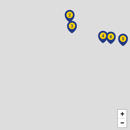
2
3
4
6
5
+
−