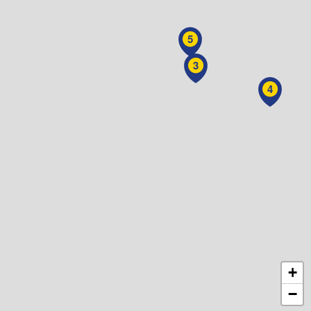
5
3
4
+
−