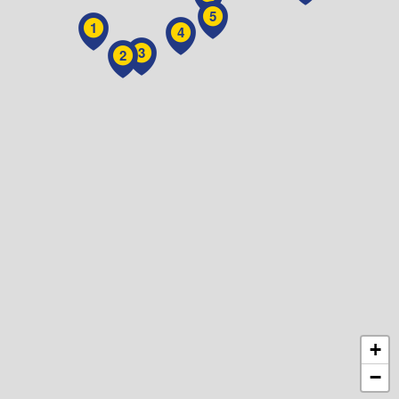
5
1
4
3
2
+
−