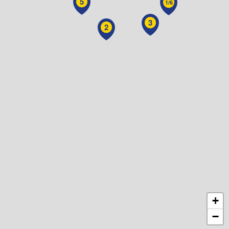
5
1/6
3
2
+
−