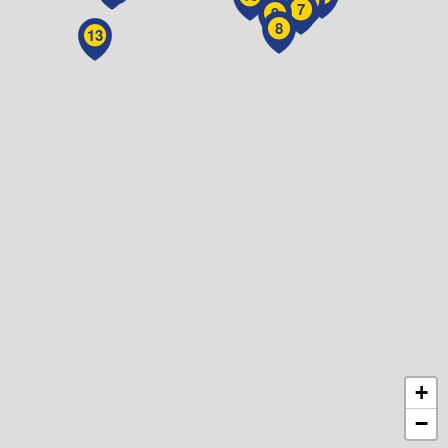
5
7
9
8
13
+
−