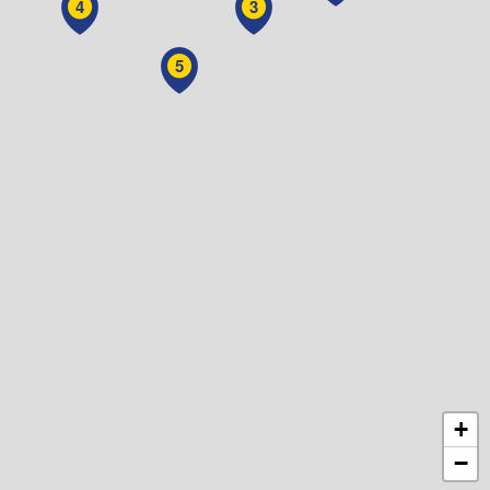
4
3
5
+
−