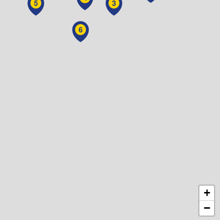
5
3
6
+
−