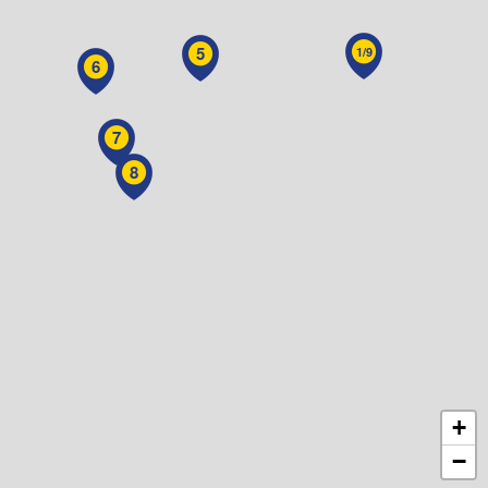
5
1/9
6
7
8
+
−