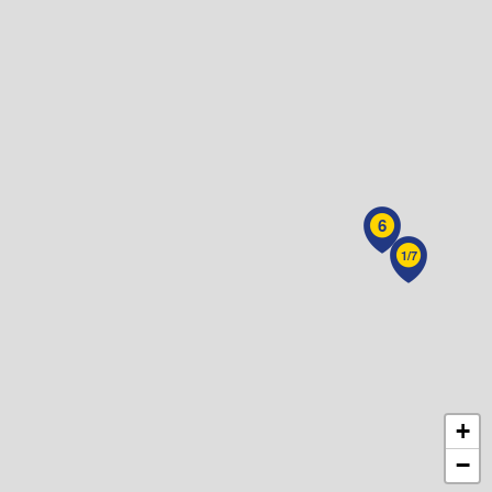
6
1/7
+
−