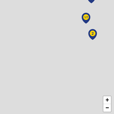
1/7
2
+
−