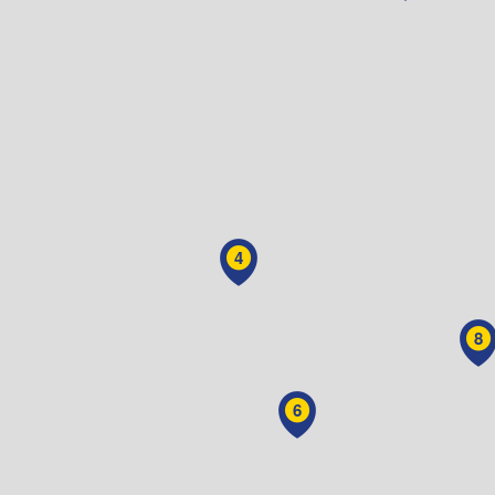
4
8
6