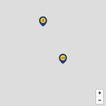
4
1/5
+
−