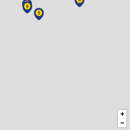
7
6
5
+
−