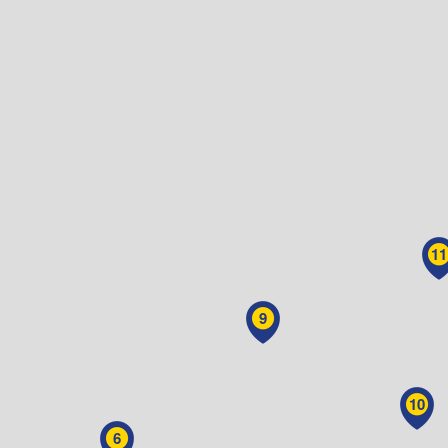
11
9
10
6