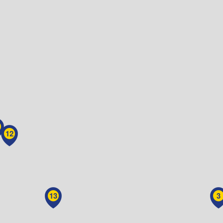
12
13
3