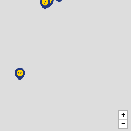
6
7
1/8
+
−