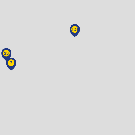
1/24
23
2