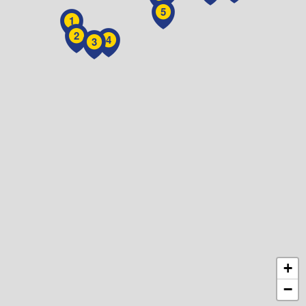
5
1
2
4
3
+
−