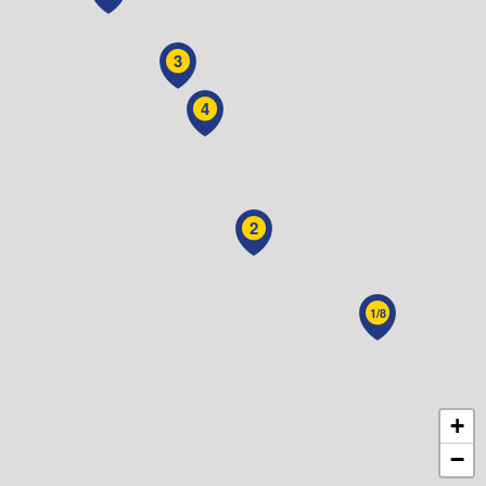
3
4
2
1/8
+
−