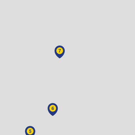
7
6
5