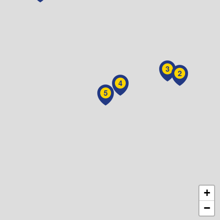
3
2
4
5
+
−