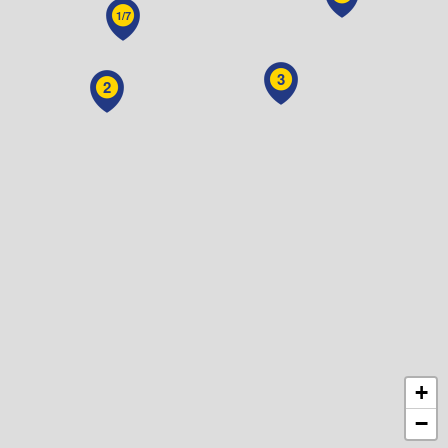
1/7
3
2
+
−