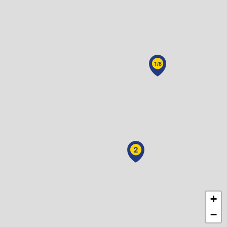
1/8
2
+
−