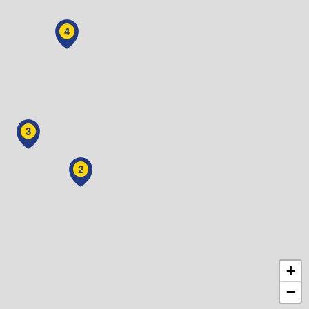
4
3
2
+
−