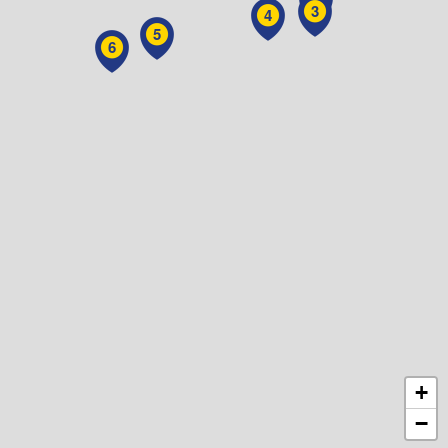
3
4
5
6
+
−