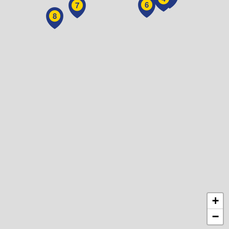
6
7
8
+
−