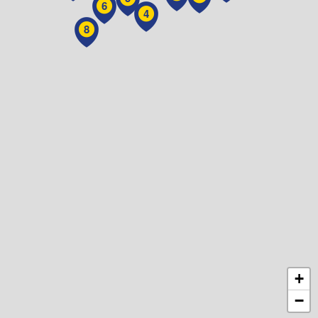
6
4
8
+
−