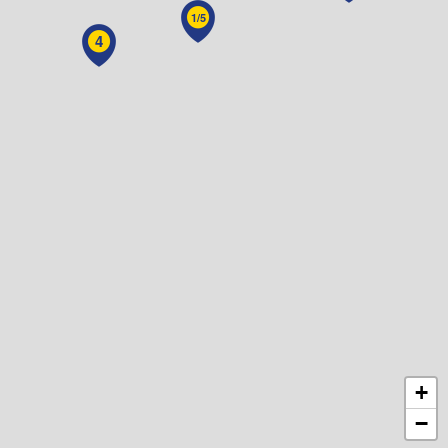
1/5
4
+
−