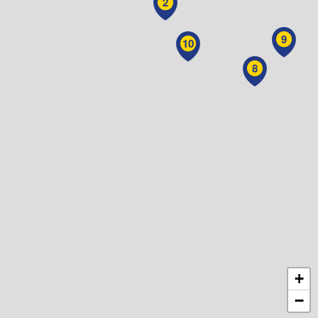
2
9
10
8
+
−