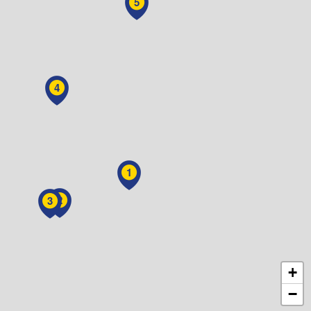
5
4
1
2
3
+
−