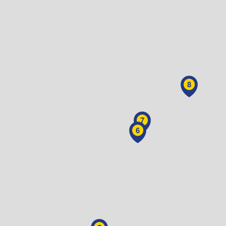
8
7
6