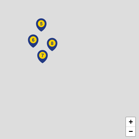
5
6
8
7
+
−